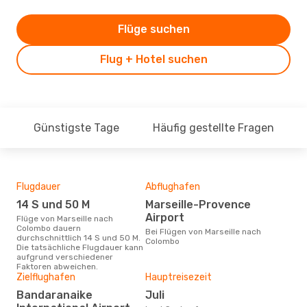
Flüge suchen
Flug + Hotel suchen
Günstigste Tage
Häufig gestellte Fragen
Flugdauer
Abflughafen
Dur
14 S und 50 M
Marseille-Provence
8
Airport
Flüge von Marseille nach
Der durchschnittliche Preis für
Colombo dauern
Flüg
Bei Flügen von Marseille nach
durchschnittlich 14 S und 50 M.
Col
Colombo
Die tatsächliche Flugdauer kann
Prei
aufgrund verschiedener
letz
Faktoren abweichen.
Zielflughafen
Hauptreisezeit
Bandaranaike
Juli