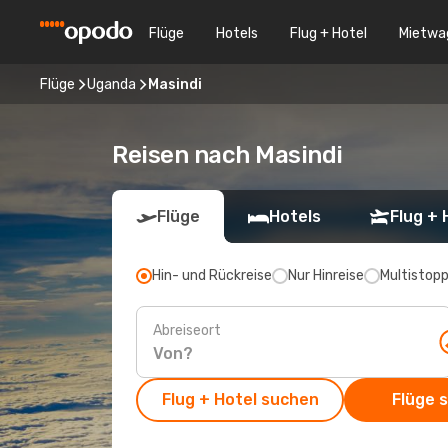
Flüge
Hotels
Flug + Hotel
Mietwa
Flüge
Uganda
Masindi
Reisen nach Masindi
Flüge
Hotels
Flug + 
Hin- und Rückreise
Nur Hinreise
Multistop
Abreiseort
Flug + Hotel suchen
Flüge 