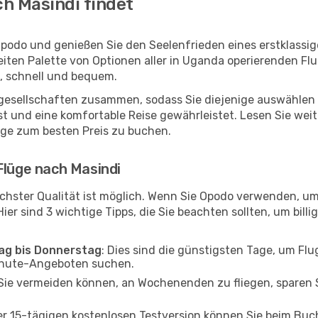
h Masindi findet
Opodo und genießen Sie den Seelenfrieden eines erstklass
reiten Palette von Optionen aller in Uganda operierenden Fl
h, schnell und bequem.
ggesellschaften zusammen, sodass Sie diejenige auswählen 
 und eine komfortable Reise gewährleistet. Lesen Sie weite
üge zum besten Preis zu buchen.
Flüge nach Masindi
chster Qualität ist möglich. Wenn Sie Opodo verwenden, um
er sind 3 wichtige Tipps, die Sie beachten sollten, um billi
tag bis Donnerstag
: Dies sind die günstigsten Tage, um Fl
inute-Angeboten suchen.
Sie vermeiden können, an Wochenenden zu fliegen, sparen S
ner 15-tägigen kostenlosen Testversion können Sie beim Bu