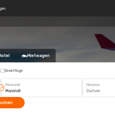
gen
Hotel
Mietwagen
p
Direktflüge
Reiseziel
Hinreise
Datum
suchen