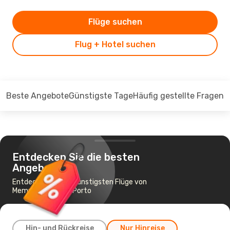
Flüge suchen
Flug + Hotel suchen
Beste Angebote
Günstigste Tage
Häufig gestellte Fragen
Entdecken Sie die besten
Angebote
Entdecken Sie die günstigsten Flüge von
Memmingen nach Porto
Hin- und Rückreise
Nur Hinreise