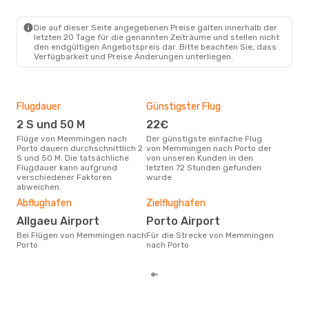
FMM
- OPO
Ryanair
Direkt
OPO
- FMM
Die auf dieser Seite angegebenen Preise galten innerhalb der
letzten 20 Tage für die genannten Zeiträume und stellen nicht
den endgültigen Angebotspreis dar. Bitte beachten Sie, dass
Verfügbarkeit und Preise Änderungen unterliegen.
Flugdauer
Günstigster Flug
Hau
2 S und 50 M
22€
Jul
Flüge von Memmingen nach
Der günstigste einfache Flug
Laut Suchanfragen unserer
Porto dauern durchschnittlich 2
von Memmingen nach Porto der
Kund
S und 50 M. Die tatsächliche
von unseren Kunden in den
Haup
Flugdauer kann aufgrund
letzten 72 Stunden gefunden
Mem
verschiedener Faktoren
wurde
Dur
abweichen.
21
Abflughafen
Zielflughafen
Der durchschnittliche Preis für
Allgaeu Airport
Porto Airport
Flü
Port
Bei Flügen von Memmingen nach
Für die Strecke von Memmingen
wurd
Porto
nach Porto
Mon