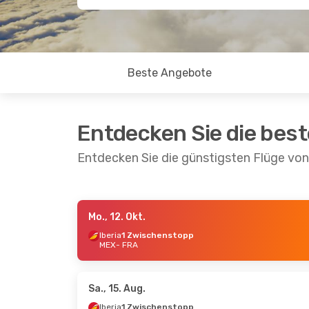
Beste Angebote
Entdecken Sie die bes
Entdecken Sie die günstigsten Flüge vo
Mo., 12. Okt.
Mo., 19. Okt.
- Mi., 21. Okt.
Di., 6. O
Iberia
1 Zwischenstopp
MEX
- FRA
British Airways
Turkis
1 Zwischenstopp
1 Zwi
MEX
- FRA
MEX
- 
British Airways
Turkis
1 Zwischenstopp
1 Zwi
Sa., 15. Aug.
FRA
- MEX
FRA
- 
Iberia
1 Zwischenstopp