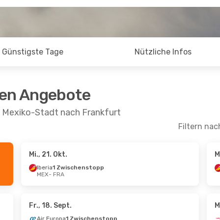
Günstigste Tage
Nützliche Infos
ten Angebote
n Mexiko-Stadt nach Frankfurt
Filtern nac
Mi., 21. Okt.
M
kt.
- Di., 13. Okt.
Di., 18. Aug.
- Mo.,
Iberia
1 Zwischenstopp
MEX
- FRA
h Airlines
British Airways
schenstopp
1 Zwischenstopp
FRA
MEX
- FRA
h Airlines
British Airways
schenstopp
1 Zwischenstopp
Fr., 18. Sept.
M
MEX
FRA
- MEX
Air Europa
1 Zwischenstopp