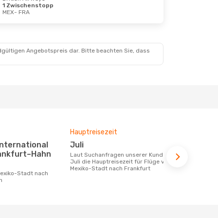
1 Zwischenstopp
MEX
- FRA
, 7. Sept.
dgültigen Angebotspreis dar. Bitte beachten Sie, dass
stopp
Hauptreisezeit
Fluggesell
Flugstreck
Juli
Lufthan
rankfurt–Hahn
Laut Suchanfragen unserer Kunden ist
Juli die Hauptreisezeit für Flüge von
Fluggesellschaften die Flüge von
Mexiko-Stadt nach Frankfurt
Mexiko-Stad
n