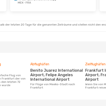
MEX
- FRA
Sept.
- Do., 17. Sept.
Mo., 31. Aug.
- Mo.
h Airways
British Airways
schenstopp
1 Zwischenstopp
FRA
MEX
- FRA
alb der letzten 20 Tage für die genannten Zeiträume und stellen nicht den en
1 Zwischenstopp
Iberia
1 Zwischen
MEX
FRA
- MEX
g
Abflughäfen
Zielflughäfen
Benito Juarez International
Frankfurt International
Airport, Felipe Angeles
Airport, F
 Frankfurt der von
International Airport
Airport
 den letzten 72
Für Flüge von Mexiko-Stadt nach
Wenn Sie von Mexiko-Stadt nach
n wurde
Frankfurt
Frankfurt reise