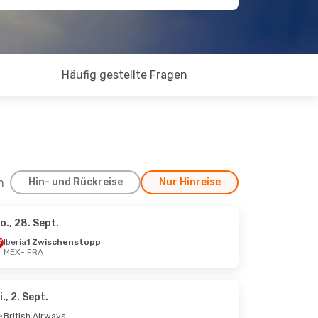
Häufig gestellte Fragen
h
Hin- und Rückreise
Nur Hinreise
o., 28. Sept.
 24. Aug.
Iberia
1 Zwischenstopp
MEX
- FRA
i., 2. Sept.
British Airways