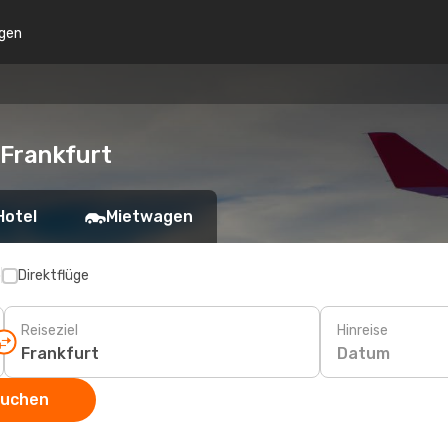
gen
 Frankfurt
Hotel
Mietwagen
p
Direktflüge
Reiseziel
Hinreise
Datum
suchen