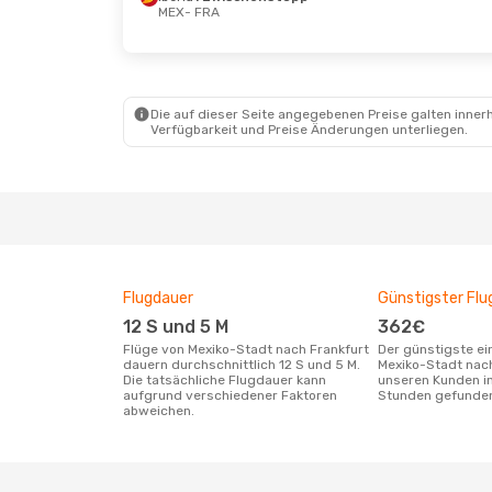
MEX
- FRA
Mo., 21. Sept.
- Mo., 28. Sept.
Mi., 9. 
British Airways
Britis
1 Zwischenstopp
1 Zwi
MEX
- FRA
MEX
- 
Die auf dieser Seite angegebenen Preise galten innerh
British Airways
Iberia
Verfügbarkeit und Preise Änderungen unterliegen.
1 Zwischenstopp
FRA
- 
FRA
- MEX
Flugdauer
Günstigster Flu
12 S und 5 M
362€
Flüge von Mexiko-Stadt nach Frankfurt
Der günstigste einfache Flug von
dauern durchschnittlich 12 S und 5 M.
Mexiko-Stadt nach
Die tatsächliche Flugdauer kann
unseren Kunden in
aufgrund verschiedener Faktoren
Stunden gefunde
abweichen.