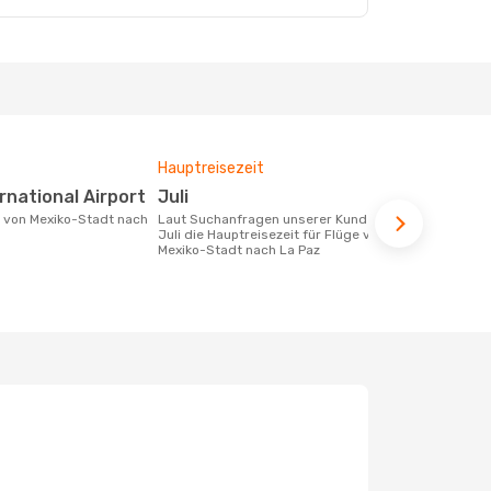
Hauptreisezeit
Durchschnit
ternational Airport
Juli
464 €
Laut Suchanfragen unserer Kunden ist
Der durchschnittliche Preis für Flüge
Juli die Hauptreisezeit für Flüge von
von Mexiko-
Mexiko-Stadt nach La Paz
464 €. Diese
letzten 6 Mo