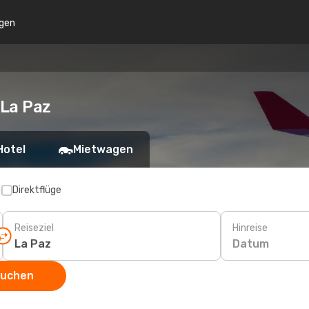
gen
 La Paz
Hotel
Mietwagen
p
Direktflüge
Reiseziel
Hinreise
Datum
suchen