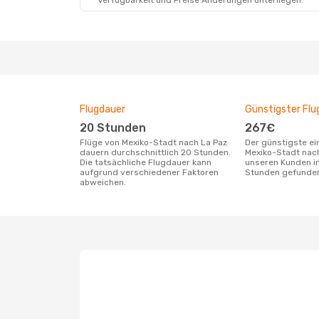
Verfügbarkeit und Preise Änderungen unterliegen.
Flugdauer
Günstigster Flu
20 Stunden
267€
Flüge von Mexiko-Stadt nach La Paz
Der günstigste einfache Flug von
dauern durchschnittlich 20 Stunden.
Mexiko-Stadt nach
Die tatsächliche Flugdauer kann
unseren Kunden in
aufgrund verschiedener Faktoren
Stunden gefunde
abweichen.