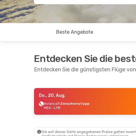
Beste Angebote
Entdecken Sie die bes
Entdecken Sie die günstigsten Flüge vo
Do., 20. Aug.
Mo., 17. Aug.
- Mo., 24. Aug.
Avianca
1 Zwischenstopp
MEX
- LPB
Avianca
1 Zwischenstopp
MEX
- LPB
Volaris
Direkt
LPB
- MEX
Die auf dieser Seite angegebenen Preise galten innerh