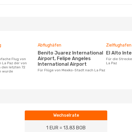
g
Abflughäfen
Zielflughafen
Benito Juarez International
El Alto In
Airport, Felipe Angeles
Für die Strecke von Mexiko-Stadt nach
 La Paz der von
La Paz
International Airport
 den letzten 72
Für Flüge von Mexiko-Stadt nach La Paz
n wurde
Wechselrate
1 EUR = 13.83 BOB