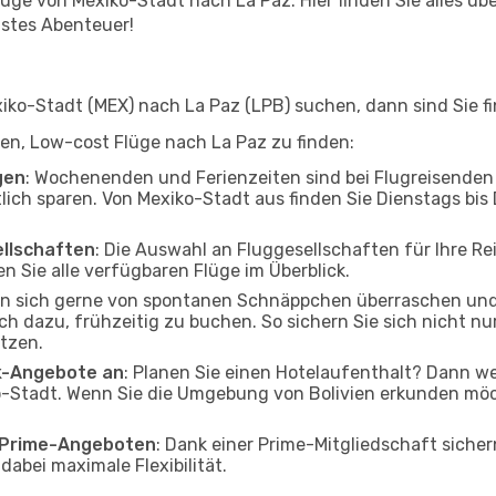
ge von Mexiko-Stadt nach La Paz. Hier finden Sie alles über
hstes Abenteuer!
ko-Stadt (MEX) nach La Paz (LPB) suchen, dann sind Sie fin
lfen, Low-cost Flüge nach La Paz zu finden:
gen
: Wochenenden und Ferienzeiten sind bei Flugreisenden b
tlich sparen. Von Mexiko-Stadt aus finden Sie Dienstags bis
ellschaften
: Die Auswahl an Fluggesellschaften für Ihre Re
n Sie alle verfügbaren Flüge im Überblick.
en sich gerne von spontanen Schnäppchen überraschen un
och dazu, frühzeitig zu buchen. So sichern Sie sich nicht n
tzen.
ak-Angebote an
: Planen Sie einen Hotelaufenthalt? Dann we
-Stadt. Wenn Sie die Umgebung von Bolivien erkunden möcht
o Prime-Angeboten
: Dank einer Prime-Mitgliedschaft sicher
abei maximale Flexibilität.