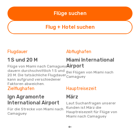
Flüge suchen
Flug + Hotel suchen
Flugdauer
Abflughafen
Flu
Flu
1 S und 20 M
Miami International
A
Airport
Flüge von Miami nach Camaguey
dauern durchschnittlich 1 S und
Fluggesellschaften die Flüge
Bei Flügen von Miami nach
20 M. Die tatsächliche Flugdauer
von
Camaguey
kann aufgrund verschiedener
anb
Faktoren abweichen.
Zielflughafen
Hauptreisezeit
Gün
Ign Agramonte
März
Ap
International Airport
Laut Suchanfragen unserer
März ist die beste Zeit um
Kunden ist März die
Für die Strecke von Miami nach
gün
Hauptreisezeit für Flüge von
Camaguey
Cam
Miami nach Camaguey