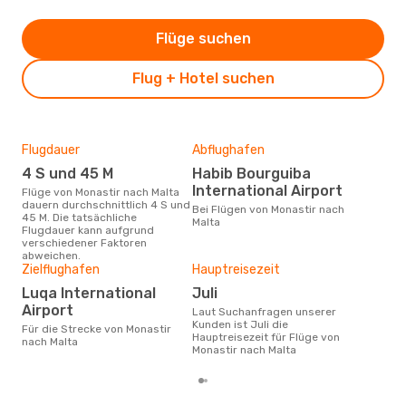
Flüge suchen
Flug + Hotel suchen
Flugdauer
Abflughafen
Dur
4 S und 45 M
Habib Bourguiba
3
International Airport
Flüge von Monastir nach Malta
Der durchschnittliche Preis für
dauern durchschnittlich 4 S und
Flüg
Bei Flügen von Monastir nach
45 M. Die tatsächliche
betr
Malta
Flugdauer kann aufgrund
wurd
verschiedener Faktoren
Mon
abweichen.
Zielflughafen
Hauptreisezeit
Luqa International
Juli
Airport
Laut Suchanfragen unserer
Kunden ist Juli die
Für die Strecke von Monastir
Hauptreisezeit für Flüge von
nach Malta
Monastir nach Malta