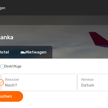
gen
Lanka
Hotel
Mietwagen
p
Direktflüge
Reiseziel
Hinreise
Datum
suchen