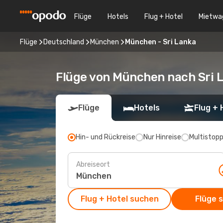
Flüge
Hotels
Flug + Hotel
Mietwa
Flüge
Deutschland
München
München - Sri Lanka
Flüge von München nach Sri 
Flüge
Hotels
Flug + 
Hin- und Rückreise
Nur Hinreise
Multistop
Abreiseort
Flug + Hotel suchen
Flüge 