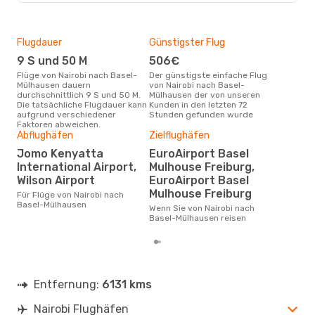
Flugdauer
Günstigster Flug
Hau
9 S und 50 M
506€
Jul
Flüge von Nairobi nach Basel-
Der günstigste einfache Flug
Laut Suchanfragen unserer
Mülhausen dauern
von Nairobi nach Basel-
Kund
durchschnittlich 9 S und 50 M.
Mülhausen der von unseren
Haup
Die tatsächliche Flugdauer kann
Kunden in den letzten 72
Nai
aufgrund verschiedener
Stunden gefunden wurde
Faktoren abweichen.
Abflughäfen
Zielflughäfen
Gün
Jomo Kenyatta
EuroAirport Basel
J
International Airport,
Mulhouse Freiburg,
Juni ist die beste Zeit um
Wilson Airport
EuroAirport Basel
güns
Mulhouse Freiburg
Für Flüge von Nairobi nach
Bas
Basel-Mülhausen
Wenn Sie von Nairobi nach
Basel-Mülhausen reisen
Entfernung:
6131 kms
Nairobi Flughäfen