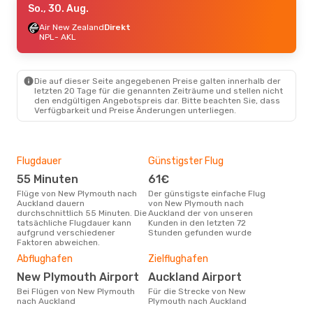
So., 30. Aug.
Air New Zealand
Direkt
NPL
- AKL
Die auf dieser Seite angegebenen Preise galten innerhalb der
letzten 20 Tage für die genannten Zeiträume und stellen nicht
den endgültigen Angebotspreis dar. Bitte beachten Sie, dass
Verfügbarkeit und Preise Änderungen unterliegen.
Flugdauer
Günstigster Flug
Hau
55 Minuten
61€
Jul
Flüge von New Plymouth nach
Der günstigste einfache Flug
Laut Suchanfragen unserer
Auckland dauern
von New Plymouth nach
Kund
durchschnittlich 55 Minuten. Die
Auckland der von unseren
Haup
tatsächliche Flugdauer kann
Kunden in den letzten 72
New
aufgrund verschiedener
Stunden gefunden wurde
Dur
Faktoren abweichen.
9
Abflughafen
Zielflughafen
Der durchschnittliche Preis für
New Plymouth Airport
Auckland Airport
Flü
Auck
Bei Flügen von New Plymouth
Für die Strecke von New
Prei
nach Auckland
Plymouth nach Auckland
letz