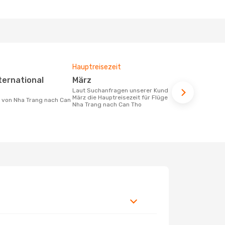
Hauptreisezeit
Durchschnit
März
289 €
Laut Suchanfragen unserer Kunden ist
Der durchschnittliche Preis für Flüge
März die Hauptreisezeit für Flüge von
von Nha Tra
Nha Trang nach Can Tho
289 €. Diese
letzten 6 Mo