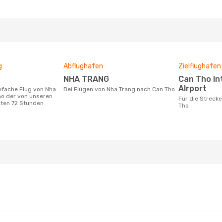
g
Abflughafen
Zielflughafen
NHA TRANG
Can Tho International
AIrport
Bei Flügen von Nha Trang nach Can Tho
ho der von unseren
Für die Strecke von Nha Trang nach Can
zten 72 Stunden
Tho