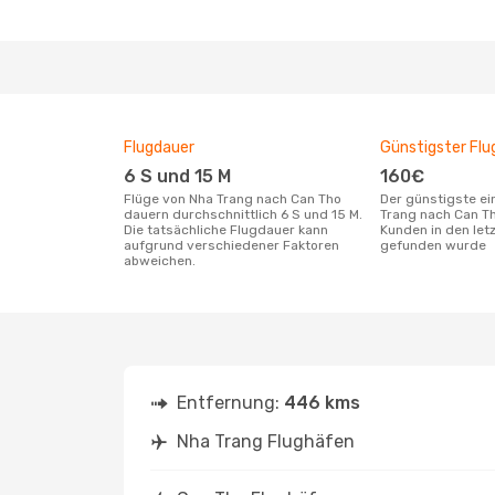
Flugdauer
Günstigster Flu
6 S und 15 M
160€
Flüge von Nha Trang nach Can Tho
Der günstigste einfache Flug von Nha
dauern durchschnittlich 6 S und 15 M.
Trang nach Can T
Die tatsächliche Flugdauer kann
Kunden in den let
aufgrund verschiedener Faktoren
gefunden wurde
abweichen.
Entfernung:
446 kms
Nha Trang Flughäfen