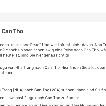
h Can Tho
den, reise ohne Reue“. Und wer träumt nicht davon, Nha Tr
en? Manche planen schon ewig eine Reise nach Can Tho, wä
l heute ist, sind Sie hier genau richtig!
ge von Nha Trang nach Can Tho. Hier finden Sie alles über I
enteuer!
Trang (NHA) nach Can Tho (VCA) suchen, dann sind Sie find
lfen, Low-cost Flüge nach Can Tho zu finden:
gen
: Wochenenden und Ferienzeiten sind bei Flugreisenden b