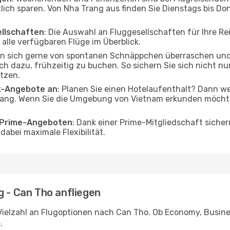
tlich sparen. Von Nha Trang aus finden Sie Dienstags bis Do
ellschaften
: Die Auswahl an Fluggesellschaften für Ihre Re
alle verfügbaren Flüge im Überblick.
en sich gerne von spontanen Schnäppchen überraschen un
och dazu, frühzeitig zu buchen. So sichern Sie sich nicht n
tzen.
ak-Angebote an
: Planen Sie einen Hotelaufenthalt? Dann we
ang. Wenn Sie die Umgebung von Vietnam erkunden möchten,
o Prime-Angeboten
: Dank einer Prime-Mitgliedschaft sicher
abei maximale Flexibilität.
g - Can Tho anfliegen
Vielzahl an Flugoptionen nach Can Tho. Ob Economy, Business
.