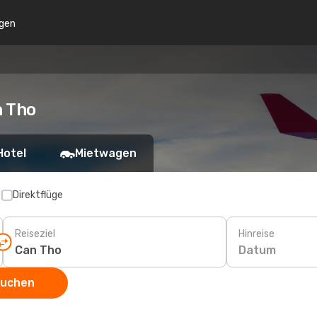
gen
n Tho
Hotel
Mietwagen
p
Direktflüge
Reiseziel
Hinreise
Datum
suchen