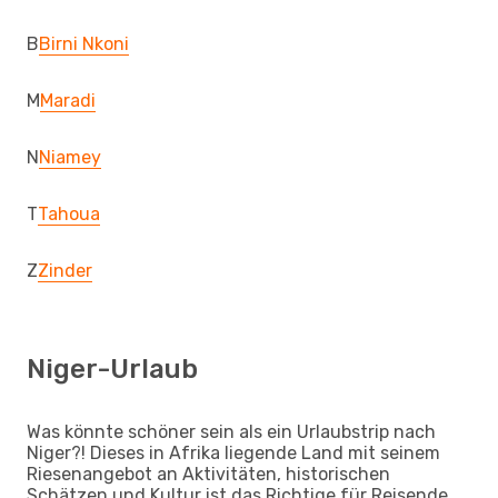
B
Birni Nkoni
M
Maradi
N
Niamey
T
Tahoua
Z
Zinder
Niger-Urlaub
Was könnte schöner sein als ein Urlaubstrip nach
Niger?! Dieses in Afrika liegende Land mit seinem
Riesenangebot an Aktivitäten, historischen
Schätzen und Kultur ist das Richtige für Reisende