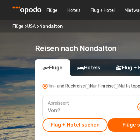
Flüge
Hotels
Flug + Hotel
Mietwa
Flüge
USA
Nondalton
Reisen nach Nondalton
Flüge
Hotels
Flug + 
Hin- und Rückreise
Nur Hinreise
Multistop
Abreiseort
Flug + Hotel suchen
Flüge 