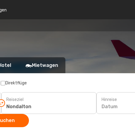
gen
Hotel
Mietwagen
p
Direktflüge
Reiseziel
Hinreise
Datum
suchen