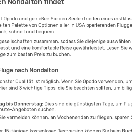
ch Nondalton findet
t Opodo und genießen Sie den Seelenfrieden eines erstkla
reiten Palette von Optionen aller in USA operierenden Flugg
ach, schnell und bequem.
ggesellschaften zusammen, sodass Sie diejenige auswählen 
st und eine komfortable Reise gewährleistet. Lesen Sie wei
üge zum besten Preis zu buchen.
 Flüge nach Nondalton
chster Qualität ist möglich. Wenn Sie Opodo verwenden, u
er sind 3 wichtige Tipps, die Sie beachten sollten, um billi
tag bis Donnerstag
: Dies sind die günstigsten Tage, um Fl
inute-Angeboten suchen.
Sie vermeiden können, an Wochenenden zu fliegen, sparen S
ner 15-tägigen kostenlosen Testversion können Sie beim Bu