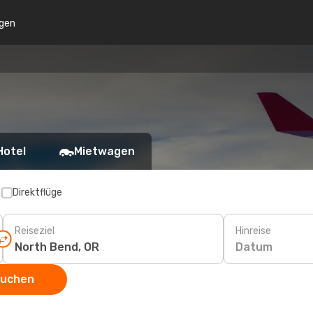
gen
Hotel
Mietwagen
p
Direktflüge
Reiseziel
Hinreise
Datum
suchen