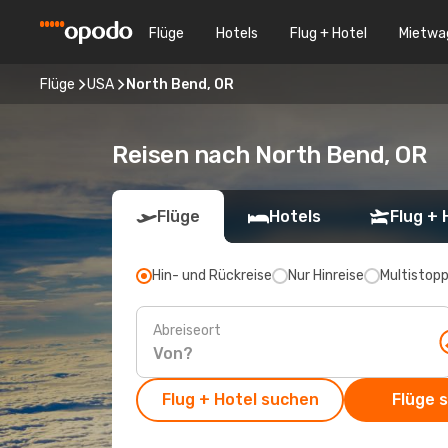
Flüge
Hotels
Flug + Hotel
Mietwa
Flüge
USA
North Bend, OR
Reisen nach North Bend, OR
Flüge
Hotels
Flug + 
Hin- und Rückreise
Nur Hinreise
Multistop
Abreiseort
Flug + Hotel suchen
Flüge 