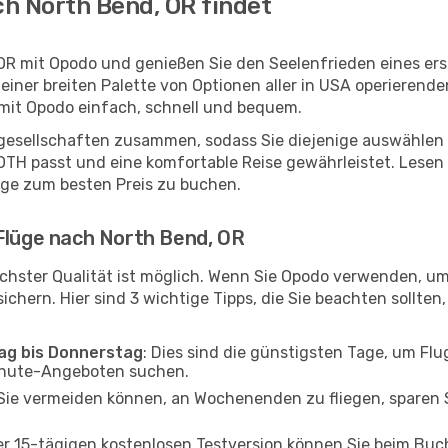
h North Bend, OR findet
OR mit Opodo und genießen Sie den Seelenfrieden eines er
 einer breiten Palette von Optionen aller in USA operierend
 mit Opodo einfach, schnell und bequem.
ggesellschaften zusammen, sodass Sie diejenige auswählen 
H passt und eine komfortable Reise gewährleistet. Lesen Si
üge zum besten Preis zu buchen.
 Flüge nach North Bend, OR
chster Qualität ist möglich. Wenn Sie Opodo verwenden, um
chern. Hier sind 3 wichtige Tipps, die Sie beachten sollten, 
tag bis Donnerstag
: Dies sind die günstigsten Tage, um Fl
inute-Angeboten suchen.
Sie vermeiden können, an Wochenenden zu fliegen, sparen S
ner 15-tägigen kostenlosen Testversion können Sie beim Bu