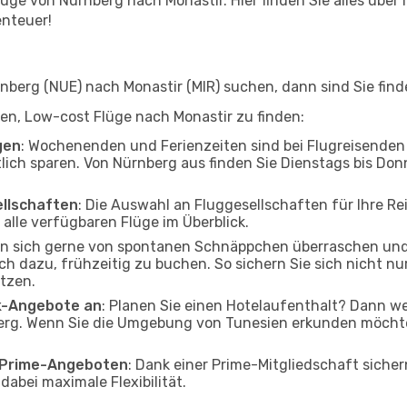
ge von Nürnberg nach Monastir. Hier finden Sie alles über I
enteuer!
erg (NUE) nach Monastir (MIR) suchen, dann sind Sie finde
lfen, Low-cost Flüge nach Monastir zu finden:
gen
: Wochenenden und Ferienzeiten sind bei Flugreisenden b
tlich sparen. Von Nürnberg aus finden Sie Dienstags bis Don
ellschaften
: Die Auswahl an Fluggesellschaften für Ihre Re
alle verfügbaren Flüge im Überblick.
en sich gerne von spontanen Schnäppchen überraschen un
och dazu, frühzeitig zu buchen. So sichern Sie sich nicht n
tzen.
ak-Angebote an
: Planen Sie einen Hotelaufenthalt? Dann we
rg. Wenn Sie die Umgebung von Tunesien erkunden möchten,
o Prime-Angeboten
: Dank einer Prime-Mitgliedschaft sicher
abei maximale Flexibilität.