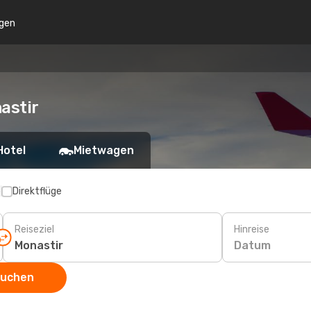
gen
astir
Hotel
Mietwagen
p
Direktflüge
Reiseziel
Hinreise
Datum
suchen