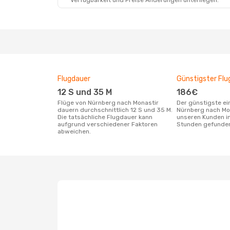
Verfügbarkeit und Preise Änderungen unterliegen.
Sa., 3. Okt.
- Sa., 10. Okt.
Lufthansa
3 Zwischenstopps
NUE
- MIR
Brussels Airlines
2 Zwischenstopps
MIR
- NUE
Flugdauer
Günstigster Flu
12 S und 35 M
186€
Flüge von Nürnberg nach Monastir
Der günstigste einfache Flug von
dauern durchschnittlich 12 S und 35 M.
Nürnberg nach Mo
Die tatsächliche Flugdauer kann
unseren Kunden in
aufgrund verschiedener Faktoren
Stunden gefunde
abweichen.