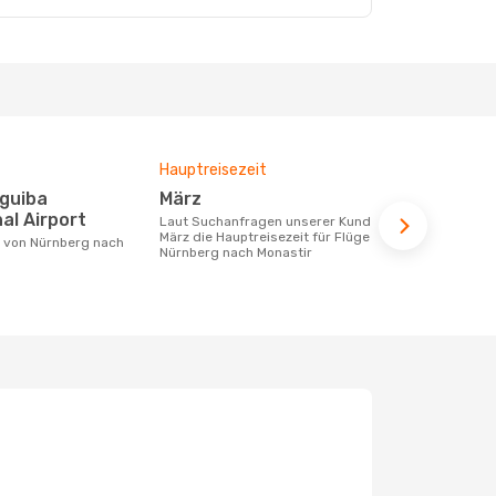
Hauptreisezeit
Durchschnit
März
1387 €
al Airport
Laut Suchanfragen unserer Kunden ist
Der durchschnittliche Preis für Flüge
März die Hauptreisezeit für Flüge von
von Nürnber
Nürnberg nach Monastir
1387 €. Dies
der letzten 