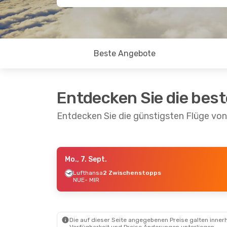
Beste Angebote
Entdecken Sie die bes
Entdecken Sie die günstigsten Flüge vo
Mo., 7. Sept.
Di., 15. Sept.
- Fr., 18. Sept.
Do., 20
Lufthansa
2 Zwischenstopps
NUE
- MIR
Lufthansa
1 Zwischenstopp
Lufth
NUE
- MIR
NUE
- 
Lufthansa
2 Zwischenstopps
Brusse
MIR
- NUE
3 Zwi
MIR
- 
Die auf dieser Seite angegebenen Preise galten innerh