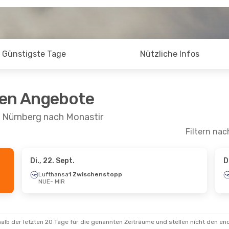
Günstigste Tage
Nützliche Infos
ten Angebote
n Nürnberg nach Monastir
Filtern nac
Di., 22. Sept.
D
. Aug.
- Do., 27. Aug.
Fr., 28. Aug.
- Fr.,
Lufthansa
1 Zwischenstopp
NUE
- MIR
ansa
2 Zwischenstopps
Lufthansa
3 Zwis
MIR
NUE
- MIR
ls Airlines
Lufthansa
2 Zwis
schenstopps
MIR
- NUE
NUE
alb der letzten 20 Tage für die genannten Zeiträume und stellen nicht den en