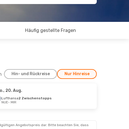
Häufig gestellte Fragen
h
Hin- und Rückreise
Nur Hinreise
o., 20. Aug.
 4. Sept.
Lufthansa
2 Zwischenstopps
NUE
- MIR
chenstopps
chenstopps
dgültigen Angebotspreis dar. Bitte beachten Sie, dass