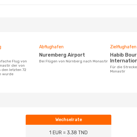
g
Abflughafen
Zielflughafen
Nuremberg Airport
Habib Bourguiba
Internation
Bei Flügen von Nürnberg nach Monastir
nastir der von
Für die Strecke von Nürnberg nach
 den letzten 72
Monastir
n wurde
Wechselrate
1 EUR = 3.38 TND