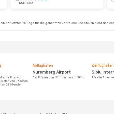
NUE
- SBZ
t.
- Di., 20. Okt.
Fr., 21. Aug.
- Mo., 24. 
a
2 Zwischenstopps
Wizz Air Malta
Direkt
Z
NUE
- SBZ
a
2 Zwischenstopps
Wizz Air Malta
Direkt
E
SBZ
- NUE
alb der letzten 20 Tage für die genannten Zeiträume und stellen nicht den en
g
Abflughafen
Zielflughafen
Nuremberg Airport
Sibiu Inte
Bei Flügen von Nürnberg nach Sibiu
Für die Streck
iu der von unseren
zten 72 Stunden