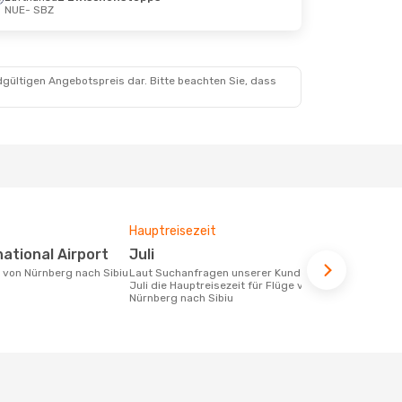
NUE
- SBZ
Aug.
dgültigen Angebotspreis dar. Bitte beachten Sie, dass
Hauptreisezeit
Fluggesell
Flugstreck
rnational Airport
Juli
Wizz Air
e von Nürnberg nach Sibiu
Laut Suchanfragen unserer Kunden ist
Juli die Hauptreisezeit für Flüge von
Fluggesellschaften die Flüge von
Nürnberg nach Sibiu
Nürnberg na