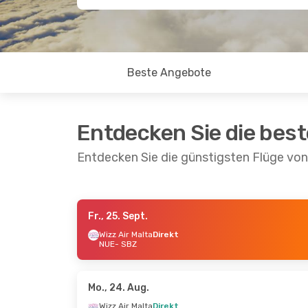
Beste Angebote
Entdecken Sie die bes
Entdecken Sie die günstigsten Flüge von
Fr., 25. Sept.
Fr., 4. Sept.
- Mo., 7. Sept.
Mo., 21. S
Wizz Air Malta
Direkt
NUE
- SBZ
Wizz Air Malta
Direkt
Wizz Air 
NUE
- SBZ
NUE
- SB
Wizz Air Malta
Direkt
Wizz Air 
SBZ
- NUE
SBZ
- NU
Mo., 24. Aug.
Wizz Air Malta
Direkt