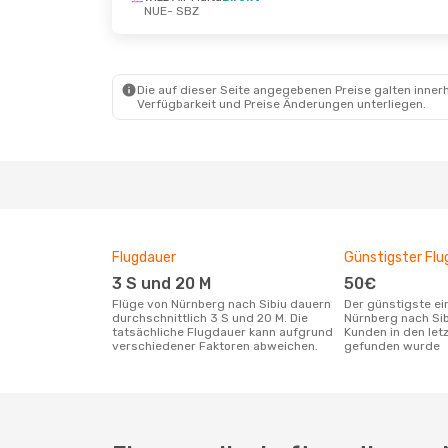
NUE
- SBZ
Mo., 5. Okt.
- Fr., 9. Okt.
Sa., 17. Ok
Wizz Air Malta
Direkt
Lufthans
NUE
- SBZ
NUE
- SB
Wizz Air Malta
Direkt
Lufthans
SBZ
- NUE
SBZ
- NU
Die auf dieser Seite angegebenen Preise galten innerh
Verfügbarkeit und Preise Änderungen unterliegen.
Flugdauer
Günstigster Flu
3 S und 20 M
50€
Flüge von Nürnberg nach Sibiu dauern
Der günstigste einfache Flug von
durchschnittlich 3 S und 20 M. Die
Nürnberg nach Sib
tatsächliche Flugdauer kann aufgrund
Kunden in den let
verschiedener Faktoren abweichen.
gefunden wurde