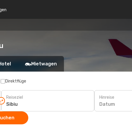
gen
u
Hotel
Mietwagen
p
Direktflüge
Reiseziel
Hinreise
Datum
suchen