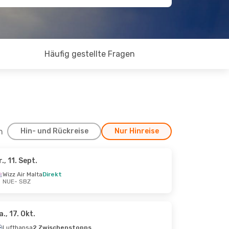
Häufig gestellte Fragen
h
Hin- und Rückreise
Nur Hinreise
r., 11. Sept.
Sept.
Wizz Air Malta
Direkt
NUE
- SBZ
a., 17. Okt.
Lufthansa
2 Zwischenstopps