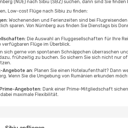
erg (NUE) nach Sibiu (SBZ) suchen, dann sind Sie finden b
lfen, Low-cost Flüge nach Sibiu zu finden:
gen
: Wochenenden und Ferienzeiten sind bei Flugreisenden b
tlich sparen. Von Nürnberg aus finden Sie Dienstags bis Don
ellschaften
: Die Auswahl an Fluggesellschaften für Ihre Rei
 verfügbaren Flüge im Überblick.
en sich gerne von spontanen Schnäppchen überraschen und
 dazu, frühzeitig zu buchen. So sichern Sie sich nicht nur 
tzen.
ak-Angebote an
: Planen Sie einen Hotelaufenthalt? Dann we
rg. Wenn Sie die Umgebung von Rumänien erkunden möchten
o Prime-Angeboten
: Dank einer Prime-Mitgliedschaft sicher
abei maximale Flexibilität.