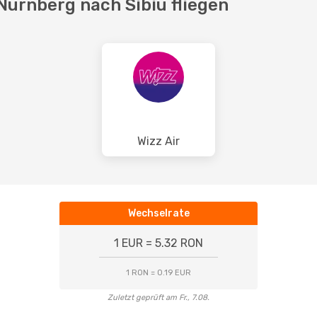
Nürnberg nach Sibiu fliegen
Wizz Air
Wechselrate
1 EUR = 5.32 RON
1 RON = 0.19 EUR
Zuletzt geprüft am Fr., 7.08.