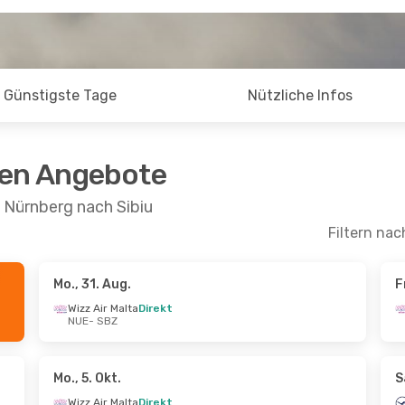
Günstigste Tage
Nützliche Infos
ten Angebote
 Nürnberg nach Sibiu
Filtern nac
Mo., 31. Aug.
F
ept.
- Fr., 25. Sept.
Fr., 11. Sept.
- Fr., 18. 
Wizz Air Malta
Direkt
NUE
- SBZ
Malta
Direkt
Wizz Air Malta
Direkt
Z
NUE
- SBZ
Malta
Direkt
Wizz Air Malta
Direkt
E
SBZ
- NUE
Mo., 5. Okt.
S
Wizz Air Malta
Direkt