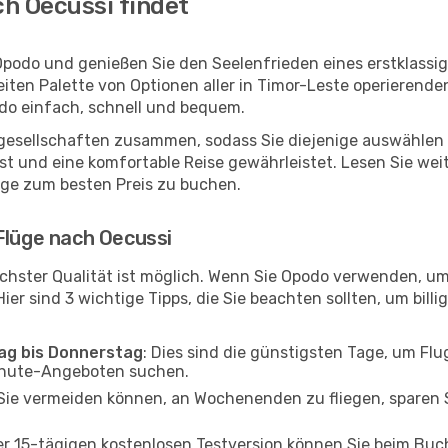
h Oecussi findet
Opodo und genießen Sie den Seelenfrieden eines erstklass
reiten Palette von Optionen aller in Timor-Leste operierend
odo einfach, schnell und bequem.
ggesellschaften zusammen, sodass Sie diejenige auswählen 
 und eine komfortable Reise gewährleistet. Lesen Sie weite
üge zum besten Preis zu buchen.
Flüge nach Oecussi
chster Qualität ist möglich. Wenn Sie Opodo verwenden, um
er sind 3 wichtige Tipps, die Sie beachten sollten, um billi
tag bis Donnerstag
: Dies sind die günstigsten Tage, um Fl
inute-Angeboten suchen.
Sie vermeiden können, an Wochenenden zu fliegen, sparen S
ner 15-tägigen kostenlosen Testversion können Sie beim Bu