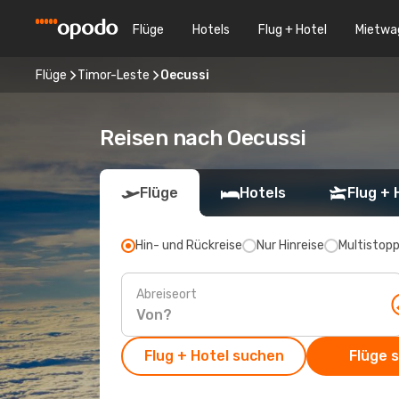
Flüge
Hotels
Flug + Hotel
Mietwa
Flüge
Timor-Leste
Oecussi
Reisen nach Oecussi
Flüge
Hotels
Flug + 
Hin- und Rückreise
Nur Hinreise
Multistop
Abreiseort
Flug + Hotel suchen
Flüge 