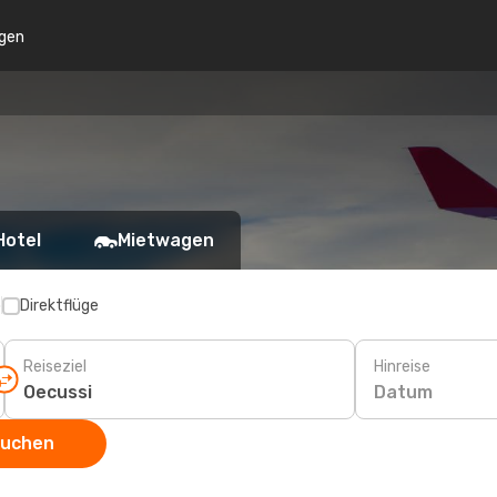
gen
Hotel
Mietwagen
p
Direktflüge
Reiseziel
Hinreise
Datum
suchen