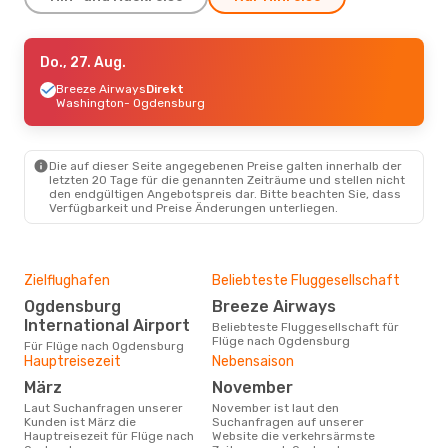
Mo., 24. Aug.
Do., 27. Aug.
- Mo., 31. Aug.
Breeze Airways
Breeze Airways
Direkt
Direkt
Washington
Washington
- Ogdensburg
- Ogdensburg
Breeze Airways
Direkt
Ogdensburg
- Washington
Die auf dieser Seite angegebenen Preise galten innerhalb der
letzten 20 Tage für die genannten Zeiträume und stellen nicht
den endgültigen Angebotspreis dar. Bitte beachten Sie, dass
Verfügbarkeit und Preise Änderungen unterliegen.
Zielflughafen
Beliebteste Fluggesellschaft
Ogdensburg
Breeze Airways
International Airport
Beliebteste Fluggesellschaft für
Flüge nach Ogdensburg
Für Flüge nach Ogdensburg
Hauptreisezeit
Nebensaison
März
November
Laut Suchanfragen unserer
November ist laut den
Kunden ist März die
Suchanfragen auf unserer
Hauptreisezeit für Flüge nach
Website die verkehrsärmste