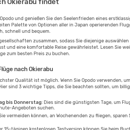
h Okierabu findet
 Opodo und genießen Sie den Seelenfrieden eines erstklas
reiten Palette von Optionen aller in Japan operierenden Flu
ch, schnell und bequem.
ggesellschaften zusammen, sodass Sie diejenige auswählen 
t und eine komfortable Reise gewährleistet. Lesen Sie weit
üge zum besten Preis zu buchen.
Flüge nach Okierabu
chster Qualität ist möglich. Wenn Sie Opodo verwenden, um
er sind 3 wichtige Tipps, die Sie beachten sollten, um billi
tag bis Donnerstag
: Dies sind die günstigsten Tage, um Fl
inute-Angeboten suchen.
Sie vermeiden können, an Wochenenden zu fliegen, sparen S
ner 15-tägigen kostenlosen Testversion können Sie beim Bu