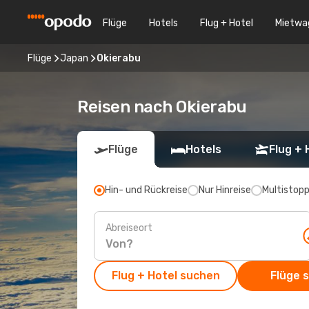
Flüge
Hotels
Flug + Hotel
Mietwa
Flüge
Japan
Okierabu
Reisen nach Okierabu
Flüge
Hotels
Flug + 
Hin- und Rückreise
Nur Hinreise
Multistop
Abreiseort
Flug + Hotel suchen
Flüge 