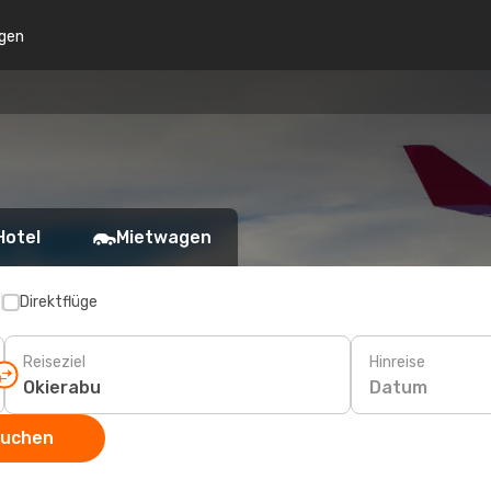
gen
Hotel
Mietwagen
p
Direktflüge
Reiseziel
Hinreise
Datum
suchen