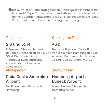
Lufthansa
1 Zwischenstopp
OLB
- HAM
Lufthansa
1 Zwischenstopp
Die auf dieser Seite angegebenen Preise galten innerhalb der
HAM
- OLB
letzten 20 Tage für die genannten Zeiträume und stellen nicht
den endgültigen Angebotspreis dar. Bitte beachten Sie, dass
Verfügbarkeit und Preise Änderungen unterliegen.
Flugdauer
Günstigster Flug
Hau
2 S und 55 M
43€
Jul
Flüge von Olbia nach Hamburg
Der günstigste einfache Flug
Laut Suchanfragen unserer
dauern durchschnittlich 2 S und
von Olbia nach Hamburg der von
Kund
55 M. Die tatsächliche
unseren Kunden in den letzten
Haup
Flugdauer kann aufgrund
72 Stunden gefunden wurde
Olb
verschiedener Faktoren
Dur
abweichen.
Abflughafen
Zielflughäfen
2
Der durchschnittliche Preis für
Olbia Costa Smeralda
Hamburg Airport,
Flü
Airport
Lübeck Airport
betr
wurd
Bei Flügen von Olbia nach
Wenn Sie von Olbia nach
Mon
Hamburg
Hamburg reisen