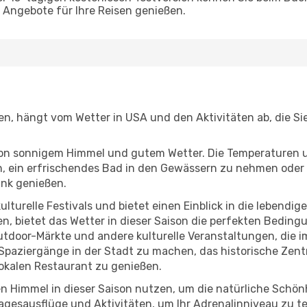
Angebote für Ihre Reisen genießen.
gen, hängt vom Wetter in USA und den Aktivitäten ab, die S
r von sonnigem Himmel und gutem Wetter. Die Temperaturen 
, ein erfrischendes Bad in den Gewässern zu nehmen oder 
änk genießen.
lturelle Festivals und bietet einen Einblick in die lebendig
hen, bietet das Wetter in dieser Saison die perfekten Bedin
tdoor-Märkte und andere kulturelle Veranstaltungen, die i
e Spaziergänge in der Stadt zu machen, das historische Zen
okalen Restaurant zu genießen.
n Himmel in dieser Saison nutzen, um die natürliche Schö
agesausflüge und Aktivitäten, um Ihr Adrenalinniveau zu t