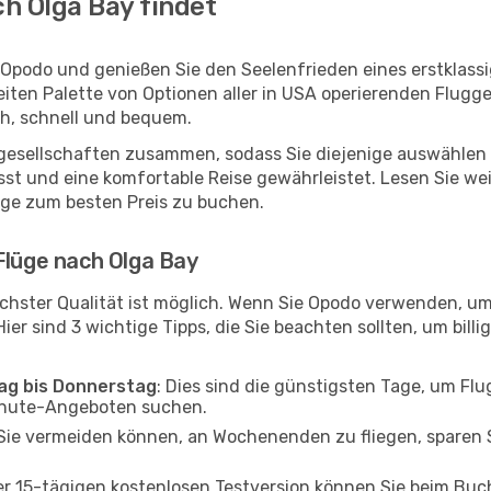
h Olga Bay findet
 Opodo und genießen Sie den Seelenfrieden eines erstklas
reiten Palette von Optionen aller in USA operierenden Flugg
ch, schnell und bequem.
ggesellschaften zusammen, sodass Sie diejenige auswählen 
t und eine komfortable Reise gewährleistet. Lesen Sie weit
üge zum besten Preis zu buchen.
Flüge nach Olga Bay
chster Qualität ist möglich. Wenn Sie Opodo verwenden, um
er sind 3 wichtige Tipps, die Sie beachten sollten, um billi
tag bis Donnerstag
: Dies sind die günstigsten Tage, um Fl
inute-Angeboten suchen.
Sie vermeiden können, an Wochenenden zu fliegen, sparen S
ner 15-tägigen kostenlosen Testversion können Sie beim Bu