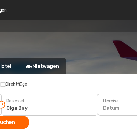
gen
Hotel
Mietwagen
p
Direktflüge
Reiseziel
Hinreise
Datum
suchen