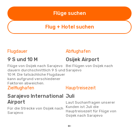
Flüge suchen
Flug + Hotel suchen
Flugdauer
Abflughafen
Dur
9 S und 10 M
Osijek Airport
3
Flüge von Osijek nach Sarajevo
Bei Flügen von Osijek nach
Der durchschnittliche Preis für
dauern durchschnittlich 9 S und
Sarajevo
Flüg
10 M. Die tatsächliche Flugdauer
betr
kann aufgrund verschiedener
wurd
Faktoren abweichen.
Mon
Zielflughafen
Hauptreisezeit
Sarajevo International
Juli
Airport
Laut Suchanfragen unserer
Kunden ist Juli die
Für die Strecke von Osijek nach
Hauptreisezeit für Flüge von
Sarajevo
Osijek nach Sarajevo