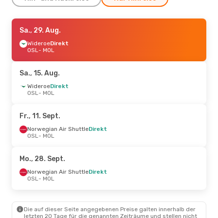
Sa., 29. Aug.
Sa., 29. Aug.
- Sa., 5. Sept.
Wideroe
Wideroe
Direkt
Direkt
OSL
OSL
- MOL
- MOL
Wideroe
Direkt
MOL
- OSL
Sa., 15. Aug.
Mi., 9. Sept.
Wideroe
Direkt
- Mi., 16. Sept.
OSL
- MOL
Norwegian Air Shuttle
Direkt
OSL
- MOL
Norwegian Air Shuttle
Direkt
Fr., 11. Sept.
MOL
- OSL
Norwegian Air Shuttle
Direkt
OSL
- MOL
Mo., 28. Sept.
Norwegian Air Shuttle
Direkt
OSL
- MOL
Die auf dieser Seite angegebenen Preise galten innerhalb der
letzten 20 Tage für die genannten Zeiträume und stellen nicht