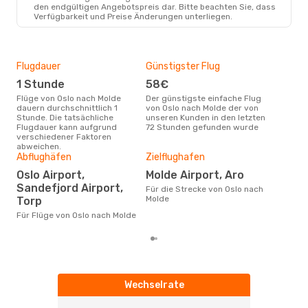
den endgültigen Angebotspreis dar. Bitte beachten Sie, dass
Verfügbarkeit und Preise Änderungen unterliegen.
Flugdauer
Günstigster Flug
Hau
1 Stunde
58€
M
Flüge von Oslo nach Molde
Der günstigste einfache Flug
Laut Suchanfragen unserer
dauern durchschnittlich 1
von Oslo nach Molde der von
Kund
Stunde. Die tatsächliche
unseren Kunden in den letzten
Haup
Flugdauer kann aufgrund
72 Stunden gefunden wurde
Osl
verschiedener Faktoren
Dur
abweichen.
Abflughäfen
Zielflughafen
11
Oslo Airport,
Molde Airport, Aro
Der durchschnittliche Preis für
Flü
Sandefjord Airport,
Für die Strecke von Oslo nach
betr
Molde
Torp
wurd
Mon
Für Flüge von Oslo nach Molde
Wechselrate