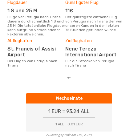
Flugdauer
Günstigster Flug
Hau
1 S und 25 M
11€
Jul
Flüge von Perugia nach Tirana
Der günstigste einfache Flug
Laut Suchanfragen unserer
dauern durchschnittlich 1 S und
von Perugia nach Tirana der von
Kund
25 M. Die tatsächliche Flugdauer
unseren Kunden in den letzten
Haup
kann aufgrund verschiedener
72 Stunden gefunden wurde
Peru
Faktoren abweichen.
Dur
Abflughafen
Zielflughafen
57
St. Francis of Assisi
Nene Tereza
Der durchschnittliche Preis für
Airport
International Airport
Flüg
betr
Bei Flügen von Perugia nach
Für die Strecke von Perugia
auf 
Tirana
nach Tirana
ber
Wechselrate
1 EUR = 93.24 ALL
1 ALL = 0.01 EUR
Zuletzt geprüft am Do., 6.08.