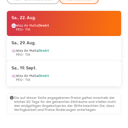
Do., 10. Sept.
Sa., 22. Aug.
- So., 13. Sept.
Wizz Air Malta
Wizz Air Malta
Direkt
Direkt
PEG
PEG
- TIA
- TIA
Wizz Air Malta
Direkt
TIA
- PEG
Sa., 29. Aug.
Do., 20. Aug.
Wizz Air Malta
- Mo., 24. Aug.
Direkt
PEG
- TIA
Wizz Air Malta
Direkt
PEG
- TIA
Wizz Air Malta
Direkt
Sa., 19. Sept.
TIA
- PEG
Wizz Air Malta
Direkt
PEG
- TIA
Die auf dieser Seite angegebenen Preise galten innerhalb der
letzten 20 Tage für die genannten Zeiträume und stellen nicht
den endgültigen Angebotspreis dar. Bitte beachten Sie, dass
Verfügbarkeit und Preise Änderungen unterliegen.