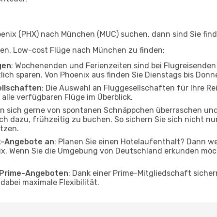
nix (PHX) nach München (MUC) suchen, dann sind Sie finde
elfen, Low-cost Flüge nach München zu finden:
gen
: Wochenenden und Ferienzeiten sind bei Flugreisenden b
tlich sparen. Von Phoenix aus finden Sie Dienstags bis Donn
ellschaften
: Die Auswahl an Fluggesellschaften für Ihre R
alle verfügbaren Flüge im Überblick.
en sich gerne von spontanen Schnäppchen überraschen u
och dazu, frühzeitig zu buchen. So sichern Sie sich nicht n
tzen.
ak-Angebote an
: Planen Sie einen Hotelaufenthalt? Dann we
x. Wenn Sie die Umgebung von Deutschland erkunden möchte
o Prime-Angeboten
: Dank einer Prime-Mitgliedschaft sicher
abei maximale Flexibilität.