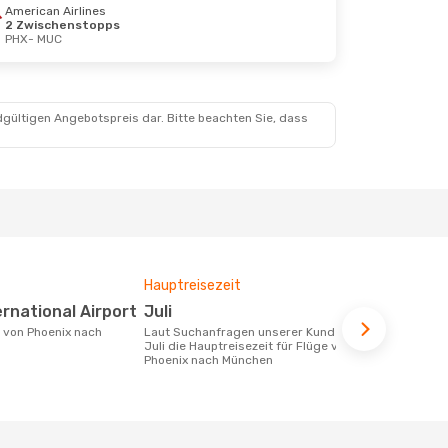
American Airlines
2 Zwischenstopps
PHX
- MUC
dgültigen Angebotspreis dar. Bitte beachten Sie, dass
Hauptreisezeit
Durchschnit
ternational Airport
Juli
858 €
Laut Suchanfragen unserer Kunden ist
Der durchschnittliche Preis für Flüge
Juli die Hauptreisezeit für Flüge von
von Phoenix
Phoenix nach München
€. Dieser Pr
letzten 6 Mo