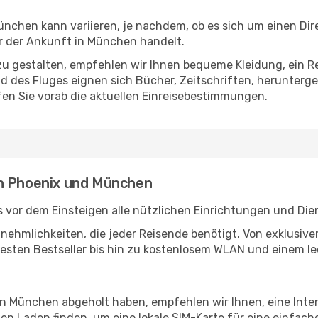
chen kann variieren, je nachdem, ob es sich um einen Dire
 der Ankunft in München handelt.
u gestalten, empfehlen wir Ihnen bequeme Kleidung, ein R
des Fluges eignen sich Bücher, Zeitschriften, herunterge
en Sie vorab die aktuellen Einreisebestimmungen.
en Phoenix und München
 vor dem Einsteigen alle nützlichen Einrichtungen und Die
Annehmlichkeiten, die jeder Reisende benötigt. Von exklus
esten Bestseller bis hin zu kostenlosem WLAN und einem lec
 in München abgeholt haben, empfehlen wir Ihnen, eine Int
n Laden finden, um eine lokale SIM-Karte für eine einfache