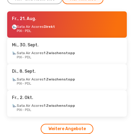
Di., 25. Aug.
Fr., 21. Aug.
- Do., 27. Aug.
Sata Air Acores
Sata Air Acores
Direkt
Direkt
PIX
PIX
- PDL
- PDL
Sata Air Acores
1 Zwischenstopp
PDL
- PIX
Mi., 30. Sept.
Sata Air Acores
1 Zwischenstopp
Sa., 29. Aug.
PIX
- PDL
- Mi., 2. Sept.
Sata Air Acores
1 Zwischenstopp
Di., 8. Sept.
PIX
- PDL
Sata Air Acores
Sata Air Acores
1 Zwischenstopp
1 Zwischenstopp
PIX
- PDL
PDL
- PIX
Fr., 2. Okt.
Sa., 17. Okt.
- Sa., 24. Okt.
Sata Air Acores
1 Zwischenstopp
Sata Air Acores
Direkt
PIX
- PDL
PIX
- PDL
Sata Air Acores
Direkt
PDL
- PIX
Weitere Angebote