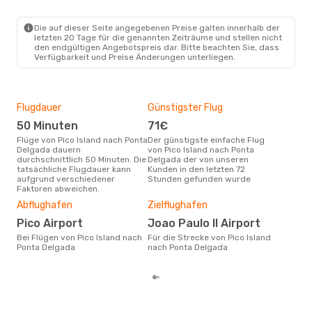
Di., 6. Okt.
- Sa., 10. Okt.
Sata Air Acores
Direkt
Die auf dieser Seite angegebenen Preise galten innerhalb der
PIX
- PDL
letzten 20 Tage für die genannten Zeiträume und stellen nicht
Sata Air Acores
den endgültigen Angebotspreis dar. Bitte beachten Sie, dass
1 Zwischenstopp
Verfügbarkeit und Preise Änderungen unterliegen.
PDL
- PIX
Flugdauer
Günstigster Flug
Hau
50 Minuten
71€
Jul
Flüge von Pico Island nach Ponta
Der günstigste einfache Flug
Laut Suchanfragen unserer
Delgada dauern
von Pico Island nach Ponta
Kund
durchschnittlich 50 Minuten. Die
Delgada der von unseren
Haup
tatsächliche Flugdauer kann
Kunden in den letzten 72
Pico
aufgrund verschiedener
Stunden gefunden wurde
Dur
Faktoren abweichen.
95
Abflughafen
Zielflughafen
Der durchschnittliche Preis für
Pico Airport
Joao Paulo II Airport
Flüg
Del
Bei Flügen von Pico Island nach
Für die Strecke von Pico Island
Prei
Ponta Delgada
nach Ponta Delgada
letz