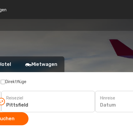
gen
Hotel
Mietwagen
p
Direktflüge
Reiseziel
Hinreise
Datum
suchen