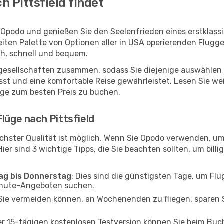
 Pittsfield findet
it Opodo und genießen Sie den Seelenfrieden eines erstkla
reiten Palette von Optionen aller in USA operierenden Flugg
ach, schnell und bequem.
ggesellschaften zusammen, sodass Sie diejenige auswählen 
st und eine komfortable Reise gewährleistet. Lesen Sie weit
üge zum besten Preis zu buchen.
lüge nach Pittsfield
hster Qualität ist möglich. Wenn Sie Opodo verwenden, um 
er sind 3 wichtige Tipps, die Sie beachten sollten, um billi
tag bis Donnerstag
: Dies sind die günstigsten Tage, um Fl
inute-Angeboten suchen.
Sie vermeiden können, an Wochenenden zu fliegen, sparen S
ner 15-tägigen kostenlosen Testversion können Sie beim Bu