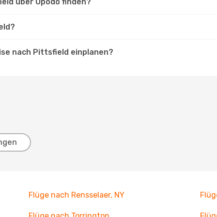
field über Opodo finden?
eld?
ise nach Pittsfield einplanen?
ngen
Flüge nach Rensselaer, NY
Flüg
Flüge nach Torrington
Flüg