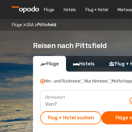
Flüge
Hotels
Flug + Hotel
Mietwa
Flüge
USA
Pittsfield
Reisen nach Pittsfield
Flüge
Hotels
Flug + 
Hin- und Rückreise
Nur Hinreise
Multistop
Abreiseort
Flug + Hotel suchen
Flüge 