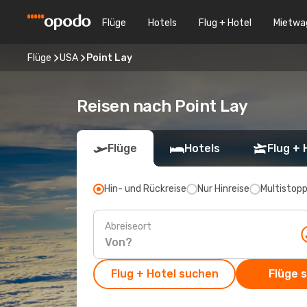
Flüge
Hotels
Flug + Hotel
Mietwa
Flüge
USA
Point Lay
Reisen nach Point Lay
Flüge
Hotels
Flug + 
Hin- und Rückreise
Nur Hinreise
Multistop
Abreiseort
Flug + Hotel suchen
Flüge 