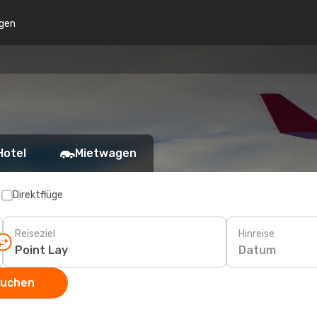
gen
Hotel
Mietwagen
p
Direktflüge
Reiseziel
Hinreise
Datum
suchen