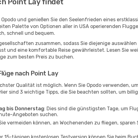
h Point Lay findet
t Opodo und genießen Sie den Seelenfrieden eines erstkla
reiten Palette von Optionen aller in USA operierenden Flugg
ch, schnell und bequem.
ggesellschaften zusammen, sodass Sie diejenige auswählen 
st und eine komfortable Reise gewährleistet. Lesen Sie weit
üge zum besten Preis zu buchen.
Flüge nach Point Lay
chster Qualität ist möglich. Wenn Sie Opodo verwenden, um
er sind 3 wichtige Tipps, die Sie beachten sollten, um billi
tag bis Donnerstag
: Dies sind die günstigsten Tage, um Fl
inute-Angeboten suchen.
Sie vermeiden können, an Wochenenden zu fliegen, sparen S
ner 15-tägigen kostenlosen Testversion können Sie beim Bu