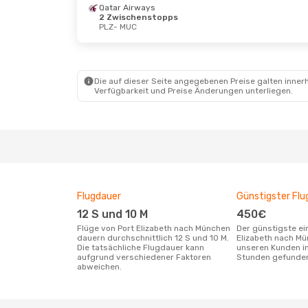
Qatar Airways
2 Zwischenstopps
PLZ
- MUC
Die auf dieser Seite angegebenen Preise galten innerh
Verfügbarkeit und Preise Änderungen unterliegen.
Flugdauer
Günstigster Flu
12 S und 10 M
450€
Flüge von Port Elizabeth nach München
Der günstigste einfache Flug von Port
dauern durchschnittlich 12 S und 10 M.
Elizabeth nach M
Die tatsächliche Flugdauer kann
unseren Kunden in
aufgrund verschiedener Faktoren
Stunden gefunde
abweichen.