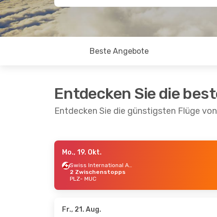
Beste Angebote
Entdecken Sie die bes
Entdecken Sie die günstigsten Flüge vo
Mo., 19. Okt.
Do., 20. Aug.
- Do., 27. Aug.
Swiss International Air Lines
2 Zwischenstopps
Klm Royal Dutch Airlines
PLZ
- MUC
2 Zwischenstopps
PLZ
- MUC
Klm Royal Dutch Airlines
2 Zwischenstopps
MUC
- PLZ
Fr., 21. Aug.