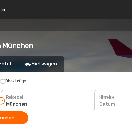
gen
ch München
Hotel
Mietwagen
p
Direktflüge
Reiseziel
Hinreise
Datum
suchen