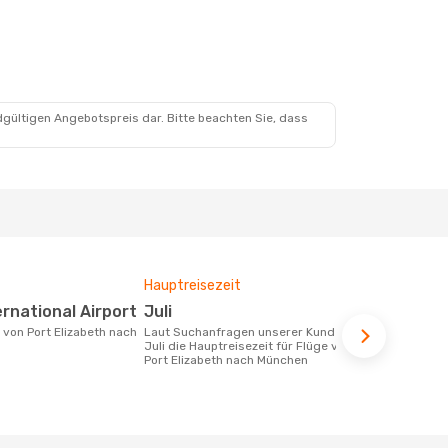
dgültigen Angebotspreis dar. Bitte beachten Sie, dass
Hauptreisezeit
Durchschnit
ternational Airport
Juli
689 €
Laut Suchanfragen unserer Kunden ist
Der durchschnittliche Preis für Flüge
Juli die Hauptreisezeit für Flüge von
von Port El
Port Elizabeth nach München
beträgt 689 
Basis der le