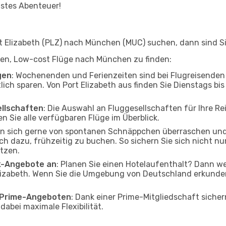
hstes Abenteuer!
 Elizabeth (PLZ) nach München (MUC) suchen, dann sind Sie
elfen, Low-cost Flüge nach München zu finden:
gen
: Wochenenden und Ferienzeiten sind bei Flugreisenden b
lich sparen. Von Port Elizabeth aus finden Sie Dienstags bi
ellschaften
: Die Auswahl an Fluggesellschaften für Ihre Re
n Sie alle verfügbaren Flüge im Überblick.
en sich gerne von spontanen Schnäppchen überraschen u
och dazu, frühzeitig zu buchen. So sichern Sie sich nicht n
tzen.
ak-Angebote an
: Planen Sie einen Hotelaufenthalt? Dann we
lizabeth. Wenn Sie die Umgebung von Deutschland erkunden
o Prime-Angeboten
: Dank einer Prime-Mitgliedschaft sicher
abei maximale Flexibilität.