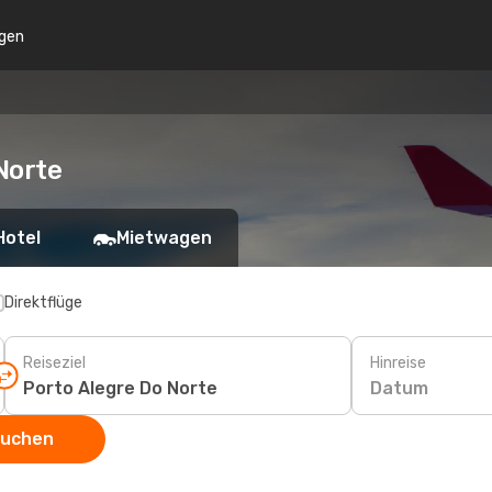
gen
Norte
Hotel
Mietwagen
Direktflüge
Reiseziel
Hinreise
Datum
suchen