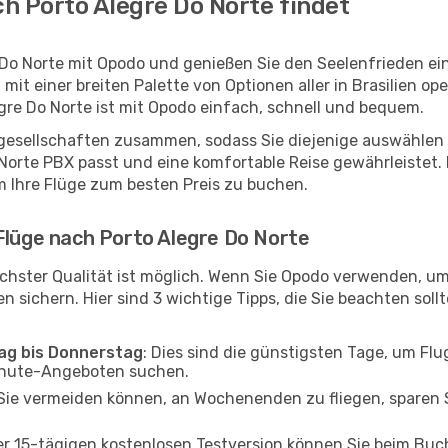
h Porto Alegre Do Norte findet
 Do Norte mit Opodo und genießen Sie den Seelenfrieden ei
 mit einer breiten Palette von Optionen aller in Brasilien o
gre Do Norte ist mit Opodo einfach, schnell und bequem.
ggesellschaften zusammen, sodass Sie diejenige auswählen 
orte PBX passt und eine komfortable Reise gewährleistet. L
m Ihre Flüge zum besten Preis zu buchen.
Flüge nach Porto Alegre Do Norte
chster Qualität ist möglich. Wenn Sie Opodo verwenden, um
 sichern. Hier sind 3 wichtige Tipps, die Sie beachten sollte
tag bis Donnerstag
: Dies sind die günstigsten Tage, um Fl
inute-Angeboten suchen.
Sie vermeiden können, an Wochenenden zu fliegen, sparen S
ner 15-tägigen kostenlosen Testversion können Sie beim Bu