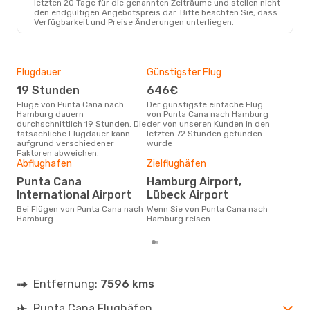
letzten 20 Tage für die genannten Zeiträume und stellen nicht
den endgültigen Angebotspreis dar. Bitte beachten Sie, dass
Verfügbarkeit und Preise Änderungen unterliegen.
Flugdauer
Günstigster Flug
Hau
19 Stunden
646€
Jul
Flüge von Punta Cana nach
Der günstigste einfache Flug
Laut Suchanfragen unserer
Hamburg dauern
von Punta Cana nach Hamburg
Kund
durchschnittlich 19 Stunden. Die
der von unseren Kunden in den
Haup
tatsächliche Flugdauer kann
letzten 72 Stunden gefunden
Pun
aufgrund verschiedener
wurde
Faktoren abweichen.
Gün
Abflughafen
Zielflughäfen
J
Punta Cana
Hamburg Airport,
März ist die beste Zeit um
International Airport
Lübeck Airport
gün
Bei Flügen von Punta Cana nach
Wenn Sie von Punta Cana nach
nac
Hamburg
Hamburg reisen
Entfernung:
7596 kms
Punta Cana Flughäfen