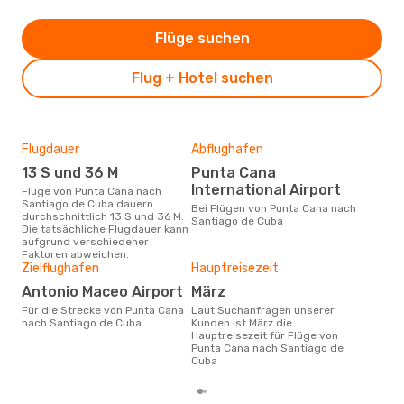
Flüge suchen
Flug + Hotel suchen
Flugdauer
Abflughafen
Dur
13 S und 36 M
Punta Cana
8
International Airport
Flüge von Punta Cana nach
Der durchschnittliche Preis für
Santiago de Cuba dauern
Flü
Bei Flügen von Punta Cana nach
durchschnittlich 13 S und 36 M.
San
Santiago de Cuba
Die tatsächliche Flugdauer kann
Dies
aufgrund verschiedener
der 
Faktoren abweichen.
Zielflughafen
Hauptreisezeit
Antonio Maceo Airport
März
Für die Strecke von Punta Cana
Laut Suchanfragen unserer
nach Santiago de Cuba
Kunden ist März die
Hauptreisezeit für Flüge von
Punta Cana nach Santiago de
Cuba