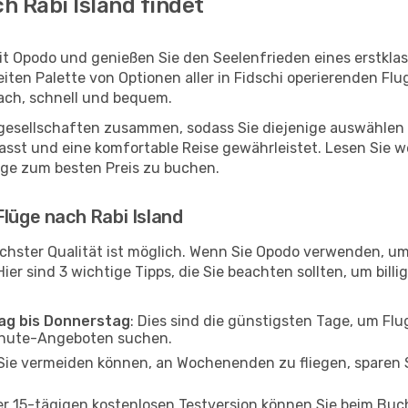
h Rabi Island findet
mit Opodo und genießen Sie den Seelenfrieden eines erstkl
reiten Palette von Optionen aller in Fidschi operierenden Fl
fach, schnell und bequem.
ggesellschaften zusammen, sodass Sie diejenige auswählen 
sst und eine komfortable Reise gewährleistet. Lesen Sie we
üge zum besten Preis zu buchen.
Flüge nach Rabi Island
chster Qualität ist möglich. Wenn Sie Opodo verwenden, um 
er sind 3 wichtige Tipps, die Sie beachten sollten, um billi
tag bis Donnerstag
: Dies sind die günstigsten Tage, um Fl
inute-Angeboten suchen.
Sie vermeiden können, an Wochenenden zu fliegen, sparen S
ner 15-tägigen kostenlosen Testversion können Sie beim Bu