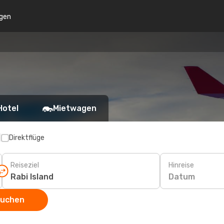
gen
Hotel
Mietwagen
p
Direktflüge
Reiseziel
Hinreise
Datum
suchen