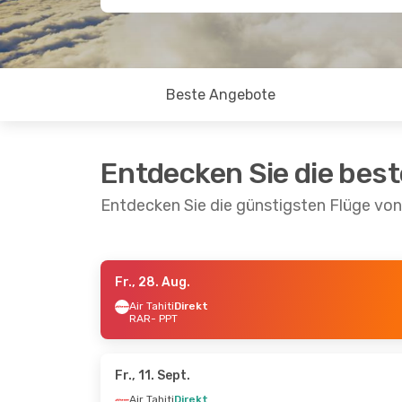
Beste Angebote
Entdecken Sie die bes
Entdecken Sie die günstigsten Flüge vo
Fr., 28. Aug.
Fr., 21. Aug.
- Fr., 28. Aug.
Fr., 11. Sept
Air Tahiti
Direkt
RAR
- PPT
Air Tahiti
Direkt
Air Tahiti
Di
RAR
- PPT
RAR
- PPT
Air Tahiti
Direkt
Air Tahiti
Di
PPT
- RAR
PPT
- RAR
Fr., 11. Sept.
Air Tahiti
Direkt