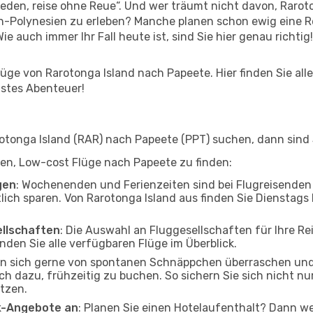
den, reise ohne Reue“. Und wer träumt nicht davon, Raroton
h-Polynesien zu erleben? Manche planen schon ewig eine 
ie auch immer Ihr Fall heute ist, sind Sie hier genau richtig!
ge von Rarotonga Island nach Papeete. Hier finden Sie alles
hstes Abenteuer!
tonga Island (RAR) nach Papeete (PPT) suchen, dann sind Si
lfen, Low-cost Flüge nach Papeete zu finden:
gen
: Wochenenden und Ferienzeiten sind bei Flugreisenden b
tlich sparen. Von Rarotonga Island aus finden Sie Dienstags
ellschaften
: Die Auswahl an Fluggesellschaften für Ihre R
nden Sie alle verfügbaren Flüge im Überblick.
en sich gerne von spontanen Schnäppchen überraschen un
och dazu, frühzeitig zu buchen. So sichern Sie sich nicht n
tzen.
ak-Angebote an
: Planen Sie einen Hotelaufenthalt? Dann we