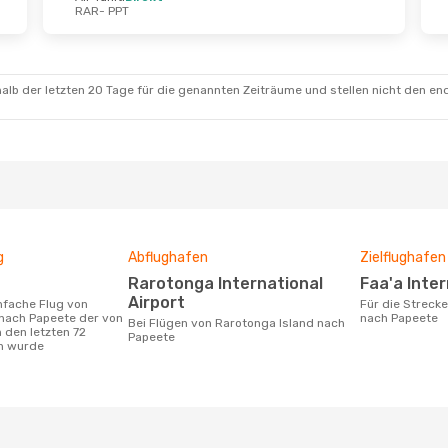
RAR
- PPT
alb der letzten 20 Tage für die genannten Zeiträume und stellen nicht den en
g
Abflughafen
Zielflughafen
Rarotonga International
Faa'a Inte
Airport
Für die Strecke von Rarotonga Island
 nach Papeete der von
nach Papeete
Bei Flügen von Rarotonga Island nach
 den letzten 72
Papeete
n wurde