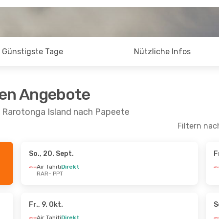
Günstigste Tage
Nützliche Infos
ten Angebote
n Rarotonga Island nach Papeete
Filtern nac
So., 20. Sept.
F
.
- Fr., 18. Sept.
Fr., 9. Okt.
- So., 11. Okt.
Air Tahiti
Direkt
RAR
- PPT
rekt
Air Tahiti
Direkt
RAR
- PPT
rekt
Air Tahiti
Direkt
PPT
- RAR
Fr., 9. Okt.
S
Air Tahiti
Direkt