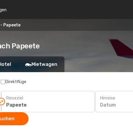
gen
 - Papeete
nach Papeete
Hotel
Mietwagen
p
Direktflüge
Reiseziel
Hinreise
Datum
suchen