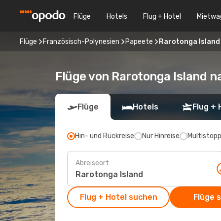
Flüge
Hotels
Flug + Hotel
Mietwa
Flüge
Französisch-Polynesien
Papeete
Rarotonga Island
Flüge von Rarotonga Island 
Flüge
Hotels
Flug + 
Hin- und Rückreise
Nur Hinreise
Multistop
Abreiseort
Flug + Hotel suchen
Flüge 