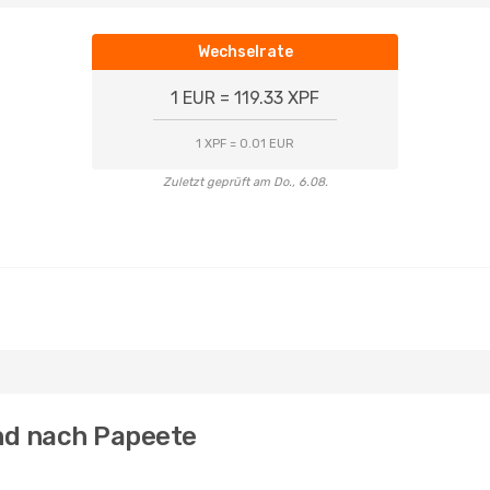
Wechselrate
1 EUR = 119.33 XPF
1 XPF = 0.01 EUR
Zuletzt geprüft am Do., 6.08.
and nach Papeete