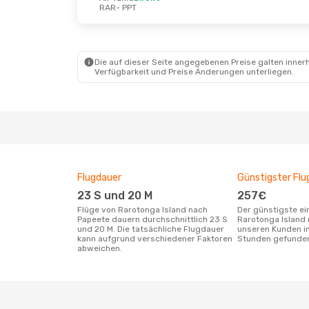
RAR
- PPT
Die auf dieser Seite angegebenen Preise galten innerh
Verfügbarkeit und Preise Änderungen unterliegen.
Flugdauer
Günstigster Flu
23 S und 20 M
257€
Flüge von Rarotonga Island nach
Der günstigste einfache Flug von
Papeete dauern durchschnittlich 23 S
Rarotonga Island
und 20 M. Die tatsächliche Flugdauer
unseren Kunden in
kann aufgrund verschiedener Faktoren
Stunden gefunde
abweichen.