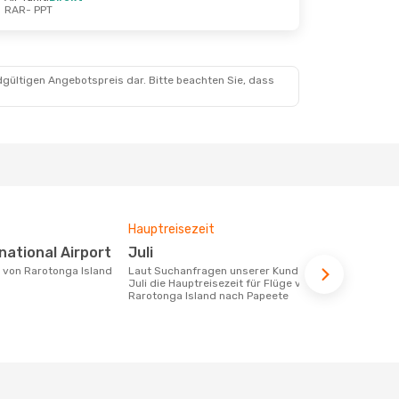
RAR
- PPT
dgültigen Angebotspreis dar. Bitte beachten Sie, dass
Hauptreisezeit
Fluggesell
Flugstreck
rnational Airport
Juli
Air Tahiti
Laut Suchanfragen unserer Kunden ist
Juli die Hauptreisezeit für Flüge von
Fluggesellschaften die Flüge von
Rarotonga Island nach Papeete
Rarotonga I
anbieten