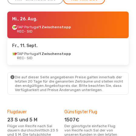
Mi., 21. Okt.
Mi., 26. Aug.
- Sa., 24. Okt.
TAP Portugal
TAP Portugal
1 Zwischenstopp
1 Zwischenstopp
REC
- SID
REC
- SID
TAP Portugal
1 Zwischenstopp
Fr., 11. Sept.
SID
- REC
TAP Portugal
1 Zwischenstopp
REC
- SID
Fr., 2. Okt.
- Do., 8. Okt.
TAP Portugal
1 Zwischenstopp
Die auf dieser Seite angegebenen Preise galten innerhalb der
REC
- SID
letzten 20 Tage für die genannten Zeiträume und stellen nicht
TAP Portugal
den endgültigen Angebotspreis dar. Bitte beachten Sie, dass
1 Zwischenstopp
Verfügbarkeit und Preise Änderungen unterliegen.
SID
- REC
Fr., 4. Sept.
- Mo., 7. Sept.
Flugdauer
Günstigster Flug
Hau
TAP Portugal
1 Zwischenstopp
23 S und 5 M
1507€
Jul
REC
- SID
Flüge von Recife nach Sal
Der günstigste einfache Flug
Laut Suchanfragen unserer
TAP Portugal
dauern durchschnittlich 23 S
von Recife nach Sal der von
Kund
1 Zwischenstopp
und 5 M. Die tatsächliche
unseren Kunden in den letzten
Haup
SID
- REC