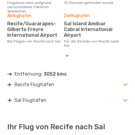
Flugdauer kann aufgrund
72 Stunden gefunden wurde
Reci
verschiedener Faktoren
abweichen.
Mi., 9. Sept.
- Mo., 14. Sept.
Abflughafen
Zielflughafen
Gün
TAP Portugal
Recife/Guararapes-
Sal Island Amilcar
M
1 Zwischenstopp
Gilberto Freyre
Cabral International
REC
- SID
März ist die beste Zeit um
International Airport
Airport
TAP Portugal
gün
1 Zwischenstopp
Sal
Bei Flügen von Recife nach Sal
Für die Strecke von Recife nach
SID
- REC
Sal
Entfernung:
3052 kms
Recife Flughäfen
Sal Flughäfen
Ihr Flug von Recife nach Sal