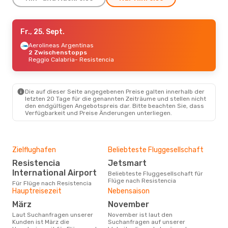
So., 6. Sept.
Fr., 25. Sept.
- Di., 8. Sept.
Jetsmart Airlines
Aerolineas Argentinas
Direkt
Buenos Aires
2 Zwischenstopps
- Resistencia
Jetsmart Airlines
Reggio Calabria
- Resistencia
Direkt
Resistencia
- Buenos Aires
Sa., 19. Sept.
- So., 27. Sept.
Die auf dieser Seite angegebenen Preise galten innerhalb der
letzten 20 Tage für die genannten Zeiträume und stellen nicht
Lufthansa
2 Zwischenstopps
den endgültigen Angebotspreis dar. Bitte beachten Sie, dass
Nürnberg
- Resistencia
Verfügbarkeit und Preise Änderungen unterliegen.
Aerolineas Argentinas
2 Zwischenstopps
Resistencia
- Nürnberg
Zielflughafen
Beliebteste Fluggesellschaft
Resistencia
Jetsmart
International Airport
Beliebteste Fluggesellschaft für
Flüge nach Resistencia
Für Flüge nach Resistencia
Hauptreisezeit
Nebensaison
März
November
Laut Suchanfragen unserer
November ist laut den
Kunden ist März die
Suchanfragen auf unserer