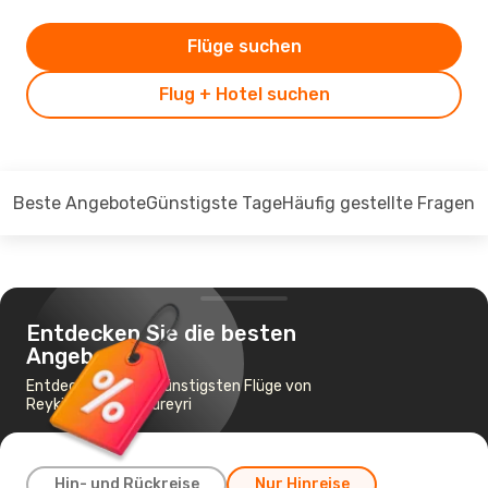
Flüge suchen
Flug + Hotel suchen
Beste Angebote
Günstigste Tage
Häufig gestellte Fragen
Entdecken Sie die besten
Angebote
Entdecken Sie die günstigsten Flüge von
Reykjavik nach Akureyri
Hin- und Rückreise
Nur Hinreise