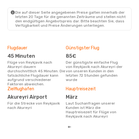
REK
- AEY
Icelandair
Direkt
AEY
- REK
Die auf dieser Seite angegebenen Preise galten innerhalb der
letzten 20 Tage für die genannten Zeiträume und stellen nicht
den endgültigen Angebotspreis dar. Bitte beachten Sie, dass
Verfügbarkeit und Preise Änderungen unterliegen.
Flugdauer
Günstigster Flug
Flu
Flu
45 Minuten
85€
Ic
Flüge von Reykjavik nach
Der günstigste einfache Flug
Akureyri dauern
von Reykjavik nach Akureyri der
Fluggesellschaften die Flüge
durchschnittlich 45 Minuten. Die
von unseren Kunden in den
von 
tatsächliche Flugdauer kann
letzten 72 Stunden gefunden
anb
aufgrund verschiedener
wurde
Faktoren abweichen.
Zielflughafen
Hauptreisezeit
Gün
Akureyri Airport
März
Ju
Für die Strecke von Reykjavik
Laut Suchanfragen unserer
August ist die beste Zeit um
nach Akureyri
Kunden ist März die
güns
Hauptreisezeit für Flüge von
nac
Reykjavik nach Akureyri