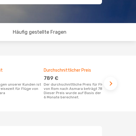
Häufig gestellte Fragen
it
Durchschnittlicher Preis
Günstigst
789 €
Juli
Der durchschnittliche Preis für Flüge
August ist die beste Zeit um günstige
eisezeit für Flüge von
von Rom nach Asmara beträgt 789 €.
Flüge von R
ara
Dieser Preis wurde auf Basis der letzten
6 Monate berechnet.