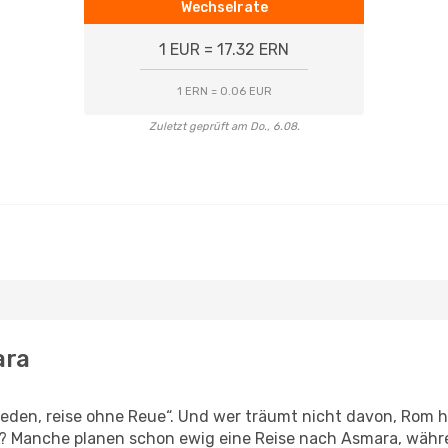
Wechselrate
1 EUR = 17.32 ERN
1 ERN = 0.06 EUR
Zuletzt geprüft am Do., 6.08.
ara
den, reise ohne Reue“. Und wer träumt nicht davon, Rom hi
n? Manche planen schon ewig eine Reise nach Asmara, währ