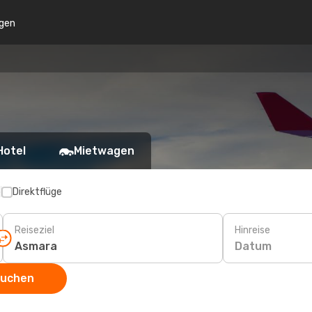
gen
Hotel
Mietwagen
p
Direktflüge
Reiseziel
Hinreise
Datum
suchen