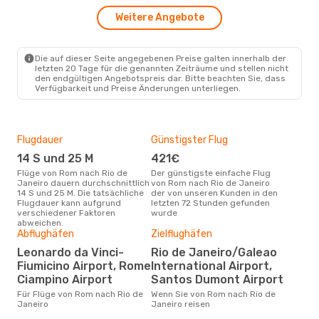
TAP Portugal
1 Zwischenstopp
Weitere Angebote
ROM
- RIO
TAP Portugal
1 Zwischenstopp
RIO
- ROM
Die auf dieser Seite angegebenen Preise galten innerhalb der
letzten 20 Tage für die genannten Zeiträume und stellen nicht
den endgültigen Angebotspreis dar. Bitte beachten Sie, dass
Verfügbarkeit und Preise Änderungen unterliegen.
Flugdauer
Günstigster Flug
Hau
14 S und 25 M
421€
Jul
Flüge von Rom nach Rio de
Der günstigste einfache Flug
Laut Suchanfragen unserer
Janeiro dauern durchschnittlich
von Rom nach Rio de Janeiro
Kund
14 S und 25 M. Die tatsächliche
der von unseren Kunden in den
Haup
Flugdauer kann aufgrund
letzten 72 Stunden gefunden
Rom
verschiedener Faktoren
wurde
Dur
abweichen.
Abflughäfen
Zielflughäfen
9
Leonardo da Vinci-
Rio de Janeiro/Galeao
Der durchschnittliche Preis für
Fiumicino Airport, Rome
International Airport,
Flü
Jane
Ciampino Airport
Santos Dumont Airport
Prei
Für Flüge von Rom nach Rio de
Wenn Sie von Rom nach Rio de
letz
Janeiro
Janeiro reisen