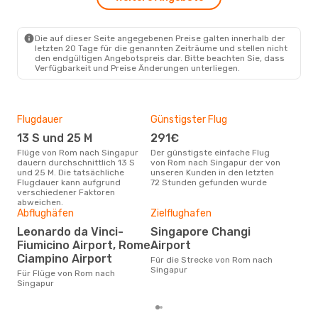
Die auf dieser Seite angegebenen Preise galten innerhalb der
letzten 20 Tage für die genannten Zeiträume und stellen nicht
den endgültigen Angebotspreis dar. Bitte beachten Sie, dass
Verfügbarkeit und Preise Änderungen unterliegen.
Flugdauer
Günstigster Flug
Hau
13 S und 25 M
291€
Jul
Flüge von Rom nach Singapur
Der günstigste einfache Flug
Laut Suchanfragen unserer
dauern durchschnittlich 13 S
von Rom nach Singapur der von
Kund
und 25 M. Die tatsächliche
unseren Kunden in den letzten
Haup
Flugdauer kann aufgrund
72 Stunden gefunden wurde
Rom
verschiedener Faktoren
Dur
abweichen.
Abflughäfen
Zielflughafen
15
Leonardo da Vinci-
Singapore Changi
Der durchschnittliche Preis für
Fiumicino Airport, Rome
Airport
Flü
betr
Ciampino Airport
Für die Strecke von Rom nach
wurd
Singapur
Für Flüge von Rom nach
Mon
Singapur