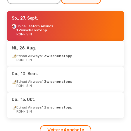
Do., 10. Sept.
So., 27. Sept.
- Do., 17. Sept.
Finnair
China Eastern Airlines
1 Zwischenstopp
ROM
1 Zwischenstopp
- SIN
Finnair
ROM
- SIN
1 Zwischenstopp
SIN
- ROM
Mi., 26. Aug.
Sa., 22. Aug.
- Do., 27. Aug.
Etihad Airways
1 Zwischenstopp
Aegean Airlines
ROM
- SIN
1 Zwischenstopp
ROM
- SIN
Emirates
1 Zwischenstopp
Do., 10. Sept.
SIN
- ROM
Etihad Airways
1 Zwischenstopp
ROM
- SIN
Do., 27. Aug.
- Di., 8. Sept.
Etihad Airways
1 Zwischenstopp
Do., 15. Okt.
ROM
- SIN
Etihad Airways
1 Zwischenstopp
Etihad Airways
1 Zwischenstopp
SIN
- ROM
ROM
- SIN
Weitere Angebote