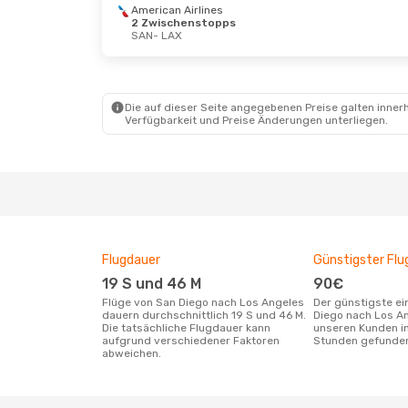
American Airlines
2 Zwischenstopps
SAN
- LAX
Die auf dieser Seite angegebenen Preise galten innerh
Verfügbarkeit und Preise Änderungen unterliegen.
Flugdauer
Günstigster Flu
19 S und 46 M
90€
Flüge von San Diego nach Los Angeles
Der günstigste einfache Flug von San
dauern durchschnittlich 19 S und 46 M.
Diego nach Los A
Die tatsächliche Flugdauer kann
unseren Kunden in
aufgrund verschiedener Faktoren
Stunden gefunde
abweichen.