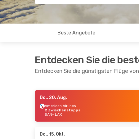
Beste Angebote
Entdecken Sie die bes
Entdecken Sie die günstigsten Flüge vo
Do., 20. Aug.
Do., 20. Aug.
- Mo., 24. Aug.
Sa., 12.
American Airlines
2 Zwischenstopps
Frontier Airlines
Americ
SAN
- LAX
1 Zwischenstopp
2 Zwi
SAN
- LAX
SAN
- 
Frontier Airlines
Americ
1 Zwischenstopp
1 Zwi
LAX
- SAN
LAX
- 
Do., 15. Okt.