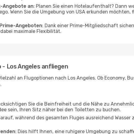
ak-Angebote an
: Planen Sie einen Hotelaufenthalt? Dann we
ego. Wenn Sie die Umgebung von USA erkunden möchten, fin
o Prime-Angeboten
: Dank einer Prime-Mitgliedschaft sicher
abei maximale Flexibilität.
o - Los Angeles anfliegen
Vielzahl an Flugoptionen nach Los Angeles. Ob Economy, Busi
.
ücksichtigen Sie die Beinfreiheit und die Nähe zu Annehmli
dee sein, Ihren Sitz näher bei den Toiletten zu buchen.
darauf, während des gesamten Fluges ausreichend Wasser zu
wenden
: Dies hilft Ihnen, eine ruhigere Umgebung zu scha