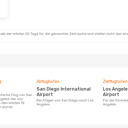
alb der letzten 20 Tage für die genannten Zeiträume und stellen nicht den en
g
Abflughafen
Zielflughafen
San Diego International
Los Angeles International
Airport
Airport
ngeles der von
Bei Flügen von San Diego nach Los
Für die Strecke von San Diego nach Los
 den letzten 72
Angeles
Angeles
n wurde