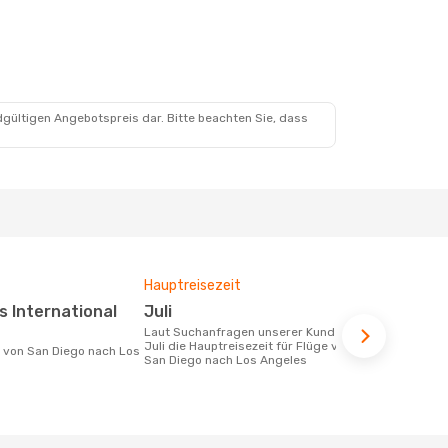
dgültigen Angebotspreis dar. Bitte beachten Sie, dass
Hauptreisezeit
Durchschnit
Juli
220 €
Laut Suchanfragen unserer Kunden ist
Der durchschnittliche Preis für Flüge
Juli die Hauptreisezeit für Flüge von
von San Die
San Diego nach Los Angeles
beträgt 220 
Basis der le