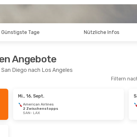
Günstigste Tage
Nützliche Infos
ten Angebote
n San Diego nach Los Angeles
Filtern nac
Mi., 16. Sept.
S
 Sept.
- Sa., 19. Sept.
Do., 1. Okt.
- Sa., 
American Airlines
2 Zwischenstopps
an Airlines
American Airlines
SAN
- LAX
schenstopps
1 Zwischenstopp
LAX
SAN
- LAX
an Airlines
American Airlines
schenstopp
1 Zwischenstopp
SAN
LAX
- SAN