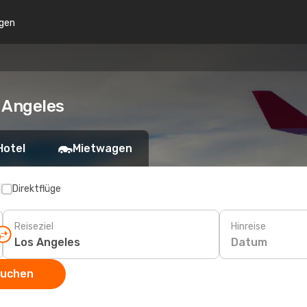
gen
 Angeles
Hotel
Mietwagen
p
Direktflüge
Reiseziel
Hinreise
Datum
suchen