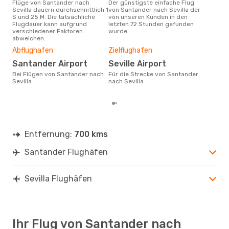
Flüge von Santander nach
Der günstigste einfache Flug
Laut Suchanfragen unserer
Sevilla dauern durchschnittlich 1
von Santander nach Sevilla der
Kund
S und 25 M. Die tatsächliche
von unseren Kunden in den
Haup
Flugdauer kann aufgrund
letzten 72 Stunden gefunden
San
verschiedener Faktoren
wurde
Dur
abweichen.
12
Abflughafen
Zielflughafen
Der durchschnittliche Preis für
Santander Airport
Seville Airport
Flü
Sevi
Bei Flügen von Santander nach
Für die Strecke von Santander
Prei
Sevilla
nach Sevilla
letz
Entfernung:
700 kms
Santander Flughäfen
Sevilla Flughäfen
Ihr Flug von Santander nach