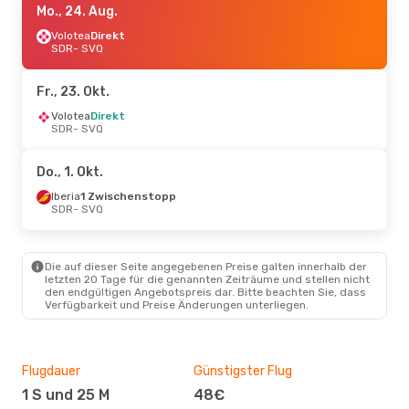
Mo., 24. Aug.
Volotea
Direkt
SDR
- SVQ
Fr., 23. Okt.
Volotea
Direkt
SDR
- SVQ
Do., 1. Okt.
Iberia
1 Zwischenstopp
SDR
- SVQ
Die auf dieser Seite angegebenen Preise galten innerhalb der
letzten 20 Tage für die genannten Zeiträume und stellen nicht
den endgültigen Angebotspreis dar. Bitte beachten Sie, dass
Verfügbarkeit und Preise Änderungen unterliegen.
Flugdauer
Günstigster Flug
Hau
1 S und 25 M
48€
Jul