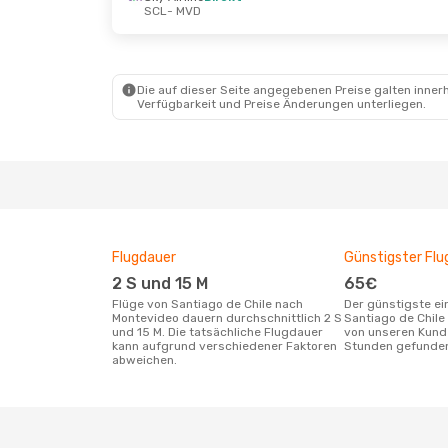
SCL
- MVD
Die auf dieser Seite angegebenen Preise galten innerh
Verfügbarkeit und Preise Änderungen unterliegen.
Flugdauer
Günstigster Flu
2 S und 15 M
65€
Flüge von Santiago de Chile nach
Der günstigste einfache Flug von
Montevideo dauern durchschnittlich 2 S
Santiago de Chile
und 15 M. Die tatsächliche Flugdauer
von unseren Kunde
kann aufgrund verschiedener Faktoren
Stunden gefunde
abweichen.