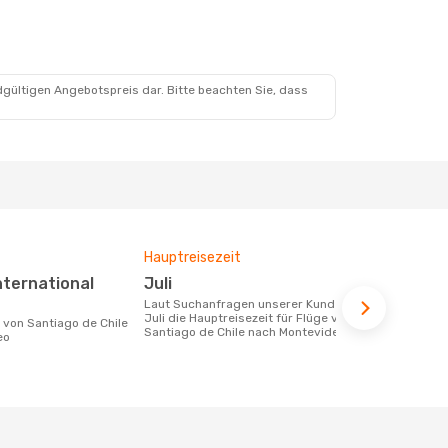
dgültigen Angebotspreis dar. Bitte beachten Sie, dass
Hauptreisezeit
Fluggesell
Flugstreck
Juli
LATAM Ai
Laut Suchanfragen unserer Kunden ist
Juli die Hauptreisezeit für Flüge von
Fluggesellschaften die Flüge von
Santiago de Chile nach Montevideo
Santiago de
eo
anbieten