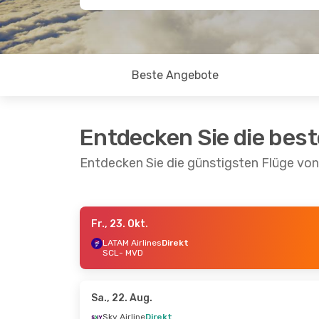
Beste Angebote
Entdecken Sie die bes
Entdecken Sie die günstigsten Flüge vo
Fr., 23. Okt.
Do., 3. Sept.
- Mo., 7. Sept.
Mi., 21.
LATAM Airlines
Direkt
SCL
- MVD
Sky Airline
Direkt
Aeroli
SCL
- MVD
1 Zwi
Sky Airline
Direkt
SCL
- 
MVD
- SCL
Sky Ai
MVD
-
Sa., 22. Aug.
Sky Airline
Direkt