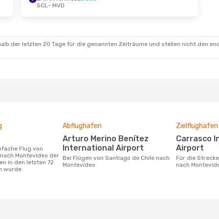
SCL
- MVD
alb der letzten 20 Tage für die genannten Zeiträume und stellen nicht den en
g
Abflughafen
Zielflughafen
Arturo Merino Benítez
Carrasco International
International Airport
Airport
 nach Montevideo der
Bei Flügen von Santiago de Chile nach
Für die Strecke von Santiago de Chile
n in den letzten 72
Montevideo
nach Montevid
n wurde