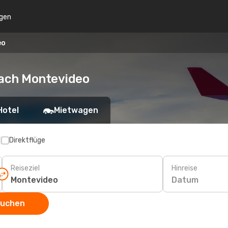
gen
eo
nach Montevideo
Hotel
Mietwagen
p
Direktflüge
Reiseziel
Hinreise
Datum
suchen