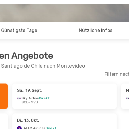
Günstigste Tage
Nützliche Infos
ten Angebote
n Santiago de Chile nach Montevideo
Filtern nac
Sa., 19. Sept.
M
 Okt.
- So., 25. Okt.
Fr., 9. Okt.
- Mo., 1
Sky Airline
Direkt
SCL
- MVD
neas Argentinas
LATAM Airlines
Dir
schenstopp
SCL
- MVD
MVD
LATAM Airlines
Dir
rline
Direkt
MVD
- SCL
 SCL
Di., 13. Okt.
LATAM Airlines
Direkt