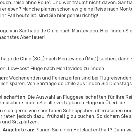
en, reise ohne Reue“. Und wer träumt nicht davon, Santiag
 erleben? Manche planen schon ewig eine Reise nach Monte
r Fall heute ist, sind Sie hier genau richtig!
ge von Santiago de Chile nach Montevideo. Hier finden Sie a
 nächstes Abenteuer!
iago de Chile (SCL) nach Montevideo (MVD) suchen, dann si
elfen, Low-cost Flüge nach Montevideo zu finden:
gen
: Wochenenden und Ferienzeiten sind bei Flugreisenden b
lich sparen. Von Santiago de Chile aus finden Sie Dienstags
ellschaften
: Die Auswahl an Fluggesellschaften für Ihre Re
hmaschine finden Sie alle verfügbaren Flüge im Überblick.
en sich gerne von spontanen Schnäppchen überraschen un
r raten jedoch dazu, frühzeitig zu buchen. So sichern Sie s
 und Sitzplätzen.
ak-Angebote an
: Planen Sie einen Hotelaufenthalt? Dann we