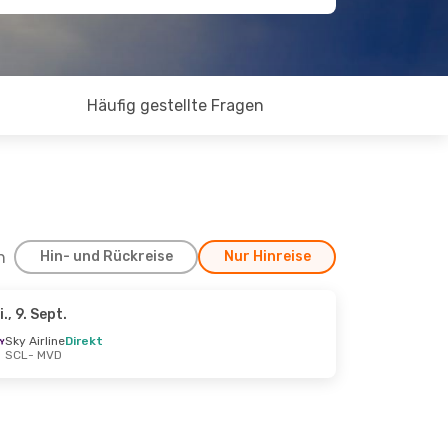
Häufig gestellte Fragen
h
Hin- und Rückreise
Nur Hinreise
i., 9. Sept.
2. Okt.
Sky Airline
Direkt
SCL
- MVD
ekt
ekt