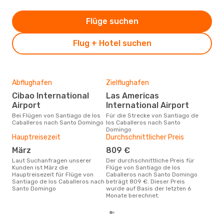
Flüge suchen
Flug + Hotel suchen
Abflughafen
Zielflughafen
Gün
Cibao International
Las Americas
Ma
Airport
International Airport
Mai ist die beste Zeit um
gün
Bei Flügen von Santiago de los
Für die Strecke von Santiago de
los 
Caballeros nach Santo Domingo
los Caballeros nach Santo
Dom
Domingo
Hauptreisezeit
Durchschnittlicher Preis
März
809 €
Laut Suchanfragen unserer
Der durchschnittliche Preis für
Kunden ist März die
Flüge von Santiago de los
Hauptreisezeit für Flüge von
Caballeros nach Santo Domingo
Santiago de los Caballeros nach
beträgt 809 €. Dieser Preis
Santo Domingo
wurde auf Basis der letzten 6
Monate berechnet.