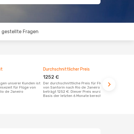
 gestellte Fragen
it
Durchschnittlicher Preis
Günstigst
1252 €
Juli
Der durchschnittliche Preis für Flüge
April ist die beste Zeit um günstige
eisezeit für Flüge von
von Santorin nach Rio de Janeiro
Flüge von Sa
Rio de Janeiro
beträgt 1252 €. Dieser Preis wurde auf
zu buchen
Basis der letzten 6 Monate berechnet.