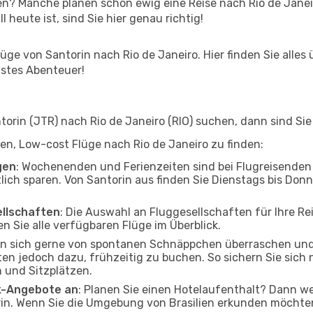
ben? Manche planen schon ewig eine Reise nach Rio de Janei
l heute ist, sind Sie hier genau richtig!
ge von Santorin nach Rio de Janeiro. Hier finden Sie alles ü
hstes Abenteuer!
rin (JTR) nach Rio de Janeiro (RIO) suchen, dann sind Sie 
lfen, Low-cost Flüge nach Rio de Janeiro zu finden:
gen
: Wochenenden und Ferienzeiten sind bei Flugreisenden b
lich sparen. Von Santorin aus finden Sie Dienstags bis Donn
ellschaften
: Die Auswahl an Fluggesellschaften für Ihre Re
n Sie alle verfügbaren Flüge im Überblick.
en sich gerne von spontanen Schnäppchen überraschen und
aten jedoch dazu, frühzeitig zu buchen. So sichern Sie sich 
 und Sitzplätzen.
ak-Angebote an
: Planen Sie einen Hotelaufenthalt? Dann we
in. Wenn Sie die Umgebung von Brasilien erkunden möchten,