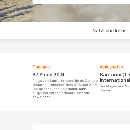
Nützliche Infos
Flugdauer
Abflughafen
37 S und 30 M
Santorini (Thira)
International
Flüge von Santorin nach Rio de Janeiro
dauern durchschnittlich 37 S und 30 M.
Bei Flügen von Santorin nach Rio de
Die tatsächliche Flugdauer kann
Janeiro
aufgrund verschiedener Faktoren
abweichen.