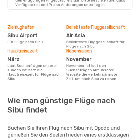
den endgültigen Angebotspreis dar. Bitte beachten Sie, dass
Verfügbarkeit und Preise Änderungen unterliegen.
Zielflughafen
Beliebteste Fluggesellschaft
Sibu Airport
Air Asia
Für Flüge nach Sibu
Beliebteste Fluggesellschaft für
Flüge nach Sibu
Hauptreisezeit
Nebensaison
März
November
Laut Suchanfragen unserer
November ist laut den
Kunden ist März die
Suchanfragen auf unserer
Hauptreisezeit für Flüge nach
Website die verkehrsärmste
Sibu
Zeit, um nach Sibu zu reisen.
Wie man günstige Flüge nach
Sibu findet
Buchen Sie Ihren Flug nach Sibu mit Opodo und
genießen Sie den Seelenfrieden eines erstklassigen