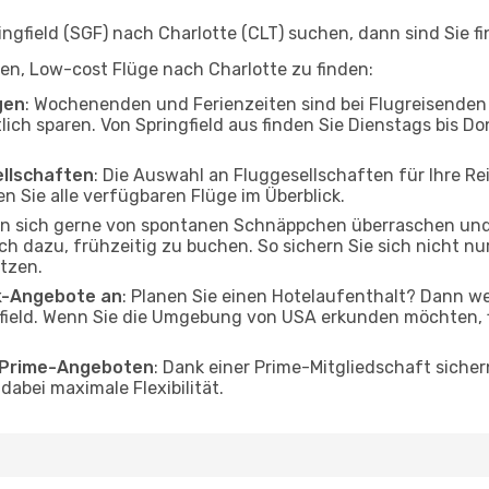
gfield (SGF) nach Charlotte (CLT) suchen, dann sind Sie fi
lfen, Low-cost Flüge nach Charlotte zu finden:
gen
: Wochenenden und Ferienzeiten sind bei Flugreisenden b
lich sparen. Von Springfield aus finden Sie Dienstags bis D
ellschaften
: Die Auswahl an Fluggesellschaften für Ihre Rei
n Sie alle verfügbaren Flüge im Überblick.
en sich gerne von spontanen Schnäppchen überraschen und
och dazu, frühzeitig zu buchen. So sichern Sie sich nicht n
tzen.
ak-Angebote an
: Planen Sie einen Hotelaufenthalt? Dann we
field. Wenn Sie die Umgebung von USA erkunden möchten, fi
o Prime-Angeboten
: Dank einer Prime-Mitgliedschaft sicher
abei maximale Flexibilität.