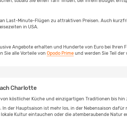
chen, sobald Sie einen Tarif finden, der Ihrem Budget entsp
 an Last-Minute-Flügen zu attraktiven Preisen. Auch kurzf
isezeiten in USA.
lusive Angebote erhalten und Hunderte von Euro bei Ihren 
 Sie alle Vorteile von
Opodo Prime
und werden Sie Teil der
nach Charlotte
: von köstlicher Küche und einzigartigen Traditionen bis hi
b. In der Hauptsaison ist mehr los, in der Nebensaison dafü
die lokale Kultur eintauchen oder die atemberaubende Natur