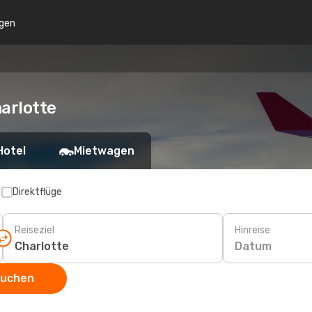
gen
arlotte
Hotel
Mietwagen
p
Direktflüge
Reiseziel
Hinreise
Datum
suchen