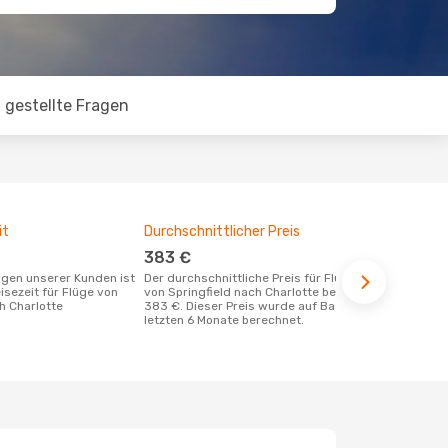
 gestellte Fragen
it
Durchschnittlicher Preis
Günstigst
383 €
April
Der durchschnittliche Preis für Flüge
April ist die beste Zeit um günstige
isezeit für Flüge von
von Springfield nach Charlotte beträgt
Flüge von Sp
h Charlotte
383 €. Dieser Preis wurde auf Basis der
buchen
letzten 6 Monate berechnet.