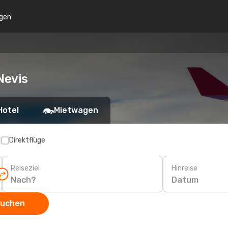
gen
 Nevis
Hotel
Mietwagen
p
Direktflüge
Reiseziel
Hinreise
Datum
suchen