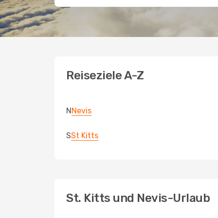
Reiseziele A-Z
N
Nevis
S
St Kitts
St. Kitts und Nevis-Urlaub