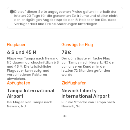
Die auf dieser Seite angegebenen Preise galten innerhalb der
letzten 20 Tage für die genannten Zeiträume und stellen nicht
den endgültigen Angebotspreis dar. Bitte beachten Sie, dass
Verfügbarkeit und Preise Änderungen unterliegen.
Flugdauer
Günstigster Flug
Hau
6 S und 45 M
78€
Jul
Flüge von Tampa nach Newark,
Der günstigste einfache Flug
Laut Suchanfragen unserer
NJ dauern durchschnittlich 6 S
von Tampa nach Newark, NJ der
Kund
und 45 M. Die tatsächliche
von unseren Kunden in den
Haup
Flugdauer kann aufgrund
letzten 72 Stunden gefunden
Tam
verschiedener Faktoren
wurde
abweichen.
Gün
Abflughafen
Zielflughafen
Ap
Tampa International
Newark Liberty
März ist die beste Zeit um
Airport
International Airport
gün
Bei Flügen von Tampa nach
Für die Strecke von Tampa nach
New
Newark, NJ
Newark, NJ