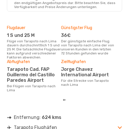
TPP
- LIM
den endgültigen Angebotspreis dar. Bitte beachten Sie, dass
Sky Airline
Direkt
Verfügbarkeit und Preise Änderungen unterliegen.
LIM
- TPP
Flugdauer
Günstigster Flug
Hau
1 S und 25 M
36€
Jul
Flüge von Tarapoto nach Lima
Der günstigste einfache Flug
Laut Suchanfragen unserer
dauern durchschnittlich 1 S und
von Tarapoto nach Lima der von
Kund
25 M. Die tatsächliche Flugdauer
unseren Kunden in den letzten
Haup
kann aufgrund verschiedener
72 Stunden gefunden wurde
Tar
Faktoren abweichen.
Dur
Abflughafen
Zielflughafen
6
Tarapoto Cad. FAP
Jorge Chavez
Der durchschnittliche Preis für
Guillermo del Castillo
International Airport
Flü
Paredes Airport
Für die Strecke von Tarapoto
betr
nach Lima
auf 
Bei Flügen von Tarapoto nach
ber
Lima
Entfernung:
624 kms
Tarapoto Flughäfen