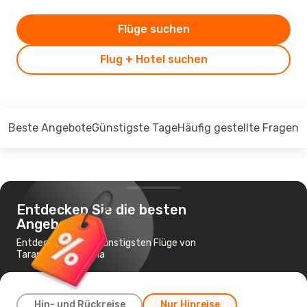
Flüge suchen
Flug + Hotel suchen
Beste Angebote
Günstigste Tage
Häufig gestellte Fragen
Entdecken Sie die besten
Angebote
Entdecken Sie die günstigsten Flüge von
Tarapoto nach Lima
Hin- und Rückreise
Nur Hinreise